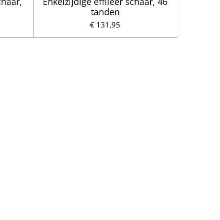
chaar,
Enkelzijdige effileer schaar, 46
tanden
€ 131,95