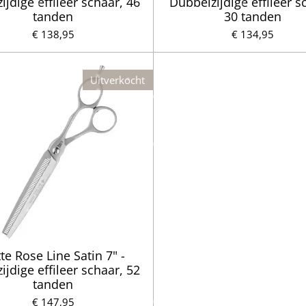
ijdige effileer schaar, 46
Dubbelzijdige effileer s
tanden
30 tanden
€ 138,95
€ 134,95
Uitverkocht
te Rose Line Satin 7" -
ijdige effileer schaar, 52
tanden
€ 147,95