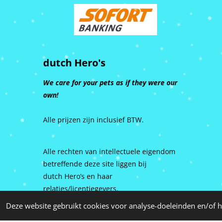
dutch Hero's
We care for your pets as if they were our
own!
Alle prijzen zijn inclusief BTW.
Alle rechten van intellectuele eigendom
betreffende deze site liggen bij
dutch Hero’s en haar
relaties/licentiegevers.
Deze website gebruikt cookies voor analyse-doeleinden en/of h
© 2015 - 2026 dutch Hero's