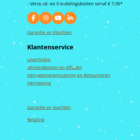
- Verzend- en handelingskosten vanaf
€ 7,95*
F
I
Y
L
a
n
o
i
c
s
u
n
Garantie en Klachten
e
t
T
k
b
a
u
e
Klantenservice
o
g
b
d
o
r
e
I
k
a
n
Levertijden
m
Verzendkosten en Afhalen
Herroeping/Annulering en Retourneren
Herroeping
Garantie en
klachten
Betaling