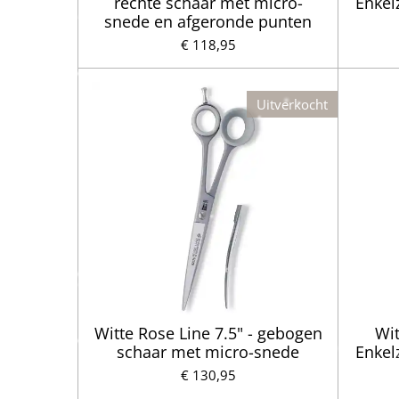
rechte schaar met micro-
Enkelz
snede en afgeronde punten
€ 118,95
Uitverkocht
Witte Rose Line 7.5" - gebogen
Wit
schaar met micro-snede
Enkelz
€ 130,95