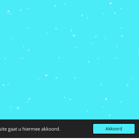
site gaat u hiermee akkoord.
Akkoord