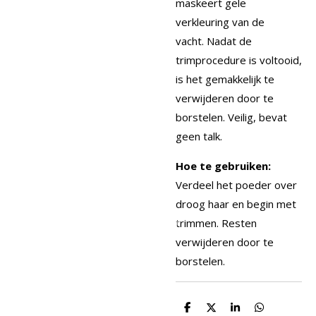
maskeert gele
verkleuring van de
vacht.
Nadat de
trimprocedure is voltooid,
is het gemakkelijk te
verwijderen door te
borstelen.
Veilig, bevat
geen talk.
Hoe te gebruiken:
Verdeel het poeder over
droog haar en begin met
trimmen.
Resten
verwijderen door te
borstelen.
D
D
S
D