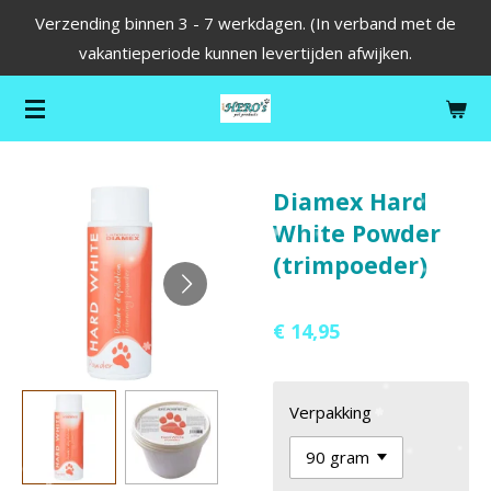
Verzending binnen 3 - 7 werkdagen. (In verband met de
Ga
vakantieperiode kunnen levertijden afwijken.
direct
naar
de
hoofdinhoud
Diamex Hard
White Powder
(trimpoeder)
€ 14,95
Verpakking