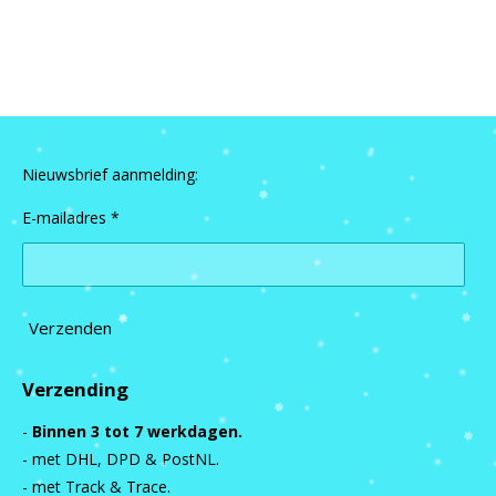
e
e
h
e
l
e
a
l
e
l
r
e
n
e
n
Nieuwsbrief aanmelding:
E-mailadres *
Verzenden
Verzending
-
Binnen 3 tot 7 werkdagen.
- met DHL, DPD & PostNL.
- met Track & Trace.