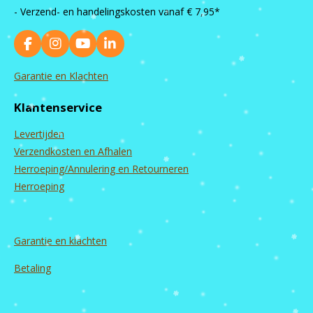
- Verzend- en handelingskosten vanaf
€ 7,95*
F
I
Y
L
a
n
o
i
c
s
u
n
Garantie en Klachten
e
t
T
k
b
a
u
e
Klantenservice
o
g
b
d
o
r
e
I
Levertijden
k
a
n
m
Verzendkosten en Afhalen
Herroeping/Annulering en Retourneren
Herroeping
Garantie en
klachten
Betaling