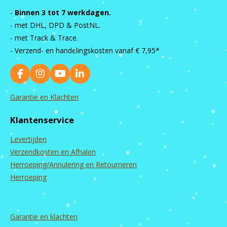
-
Binnen 3 tot 7 werkdagen.
- met DHL, DPD & PostNL.
- met Track & Trace.
- Verzend- en handelingskosten vanaf
€ 7,95*
F
I
Y
L
a
n
o
i
c
s
u
n
Garantie en Klachten
e
t
T
k
b
a
u
e
Klantenservice
o
g
b
d
o
r
e
I
Levertijden
k
a
n
m
Verzendkosten en Afhalen
Herroeping/Annulering en Retourneren
Herroeping
Garantie en
klachten