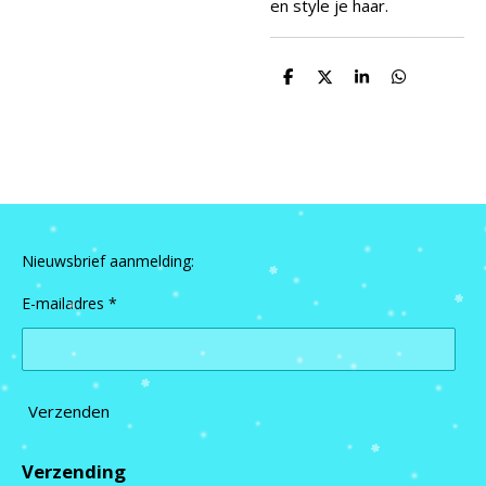
en style je haar.
D
D
S
D
e
e
h
e
l
e
a
l
e
l
r
e
n
e
n
Nieuwsbrief aanmelding:
E-mailadres *
Verzenden
Verzending