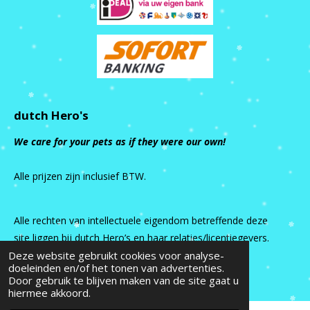
dutch Hero's
We care for your pets as if they were our own!
Alle prijzen zijn inclusief BTW.
Alle rechten van intellectuele eigendom betreffende deze
site liggen bij dutch Hero’s en haar relaties/licentiegevers.
Deze website gebruikt cookies voor analyse-
© 2015 - 2026 dutch Hero's
doeleinden en/of het tonen van advertenties.
Door gebruik te blijven maken van de site gaat u
hiermee akkoord.