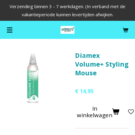
Verzending binnen 3 - 7 werkdagen. (In verband met de
Ga
vakantieperiode kunnen levertijden afwijken.
direct
naar
de
hoofdinhoud
Diamex
Volume+ Styling
Mouse
€ 14,95
In
winkelwagen