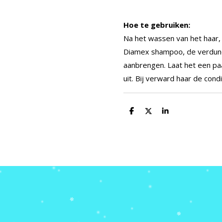
Hoe te gebruiken:
Na het wassen van het haar, 
Diamex shampoo, de verdunde
aanbrengen.
Laat het een pa
uit.
Bij verward haar de cond
D
D
S
e
e
h
l
e
a
e
l
r
n
e