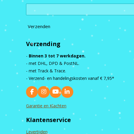
Verzenden
Verzending
-
Binnen 3 tot 7 werkdagen.
- met DHL, DPD & PostNL.
- met Track & Trace.
- Verzend- en handelingskosten vanaf
€ 7,95*
F
I
Y
L
a
n
o
i
c
s
u
n
Garantie en Klachten
e
t
T
k
b
a
u
e
Klantenservice
o
g
b
d
o
r
e
I
k
a
n
Levertijden