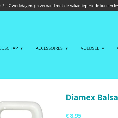
 3 - 7 werkdagen. (In verband met de vakantieperiode kunnen lev
EDSCHAP
ACCESSOIRES
VOEDSEL
Diamex Balsa
€ 8,95