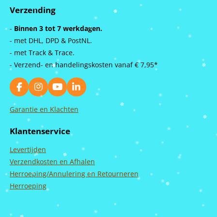
Verzending
-
Binnen 3 tot 7 werkdagen.
- met DHL, DPD & PostNL.
- met Track & Trace.
- Verzend- en handelingskosten vanaf
€ 7,95*
F
I
Y
L
a
n
o
i
c
s
u
n
Garantie en Klachten
e
t
T
k
b
a
u
e
Klantenservice
o
g
b
d
o
r
e
I
Levertijden
k
a
n
m
Verzendkosten en Afhalen
Herroeping/Annulering en Retourneren
Herroeping