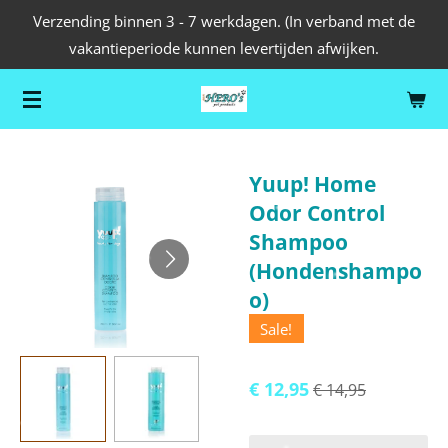
Verzending binnen 3 - 7 werkdagen. (In verband met de
Ga
vakantieperiode kunnen levertijden afwijken.
direct
naar
de
hoofdinhoud
Yuup! Home
Odor Control
Shampoo
(Hondenshampo
o)
Sale!
€ 12,95
€ 14,95