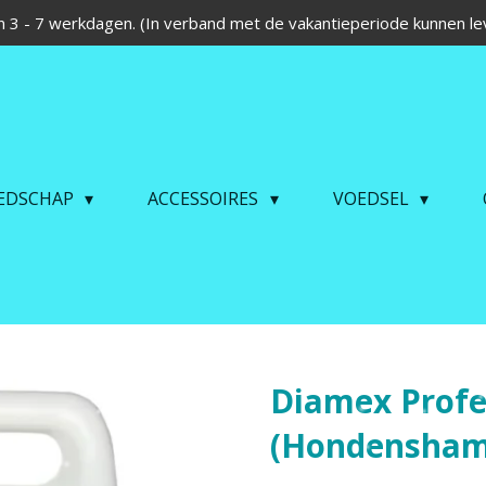
 3 - 7 werkdagen. (In verband met de vakantieperiode kunnen lev
EDSCHAP
ACCESSOIRES
VOEDSEL
Diamex Profes
(Hondensham