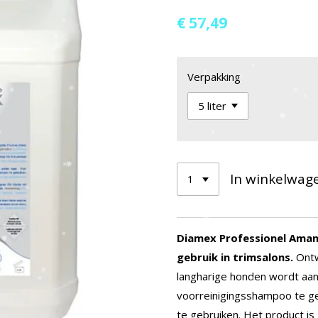
€ 57,49
Verpakking
In winkelwag
Diamex Professionel Aman
gebruik in trimsalons.
Ont
langharige honden wordt aa
voorreinigingsshampoo te g
te gebruiken.
Het product is 