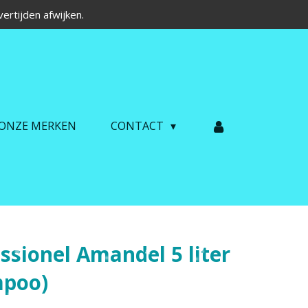
ertijden afwijken.
ONZE MERKEN
CONTACT
sionel Amandel 5 liter
poo)