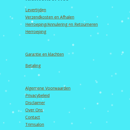
o
r
e
I
k
a
n
Levertijden
m
Verzendkosten en Afhalen
Herroeping/Annulering en Retourneren
Herroeping
Garantie en
klachten
Betaling
Algemene Voorwaarden
Privacybeleid
Disclaimer
Over Ons
Contact
Trimsalon