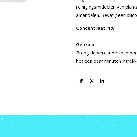
reinigingsmiddelen van plan
amandelen.
Bevat geen silic
Concentraat: 1:8
Gebruik:
Breng de verdunde shampoo 
het een paar minuten intrekk
D
D
S
e
e
h
l
e
a
e
l
r
n
e