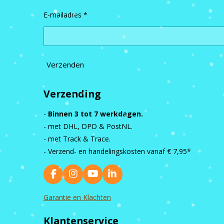
E-mailadres *
Verzenden
Verzending
-
Binnen 3 tot 7 werkdagen.
- met DHL, DPD & PostNL.
- met Track & Trace.
- Verzend- en handelingskosten vanaf
€ 7,95*
F
I
Y
L
a
n
o
i
c
s
u
n
Garantie en Klachten
e
t
T
k
b
a
u
e
Klantenservice
o
g
b
d