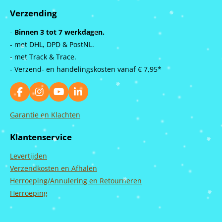
Verzending
-
Binnen 3 tot 7 werkdagen.
- met DHL, DPD & PostNL.
- met Track & Trace.
- Verzend- en handelingskosten vanaf
€ 7,95*
F
I
Y
L
a
n
o
i
c
s
u
n
Garantie en Klachten
e
t
T
k
b
a
u
e
Klantenservice
o
g
b
d
o
r
e
I
Levertijden
k
a
n
m
Verzendkosten en Afhalen
Herroeping/Annulering en Retourneren
Herroeping