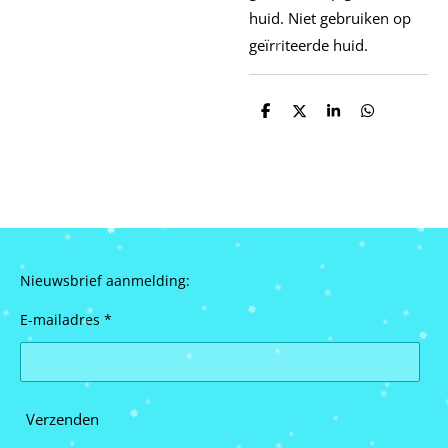
huid.
Niet gebruiken op
geïrriteerde huid.
D
D
S
D
e
e
h
e
l
e
a
l
e
l
r
e
n
e
n
Nieuwsbrief aanmelding:
E-mailadres *
Verzenden