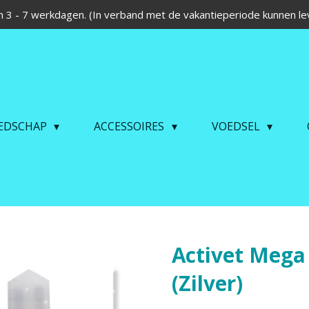
 3 - 7 werkdagen. (In verband met de vakantieperiode kunnen lev
EDSCHAP
ACCESSOIRES
VOEDSEL
Activet Mega
(Zilver)