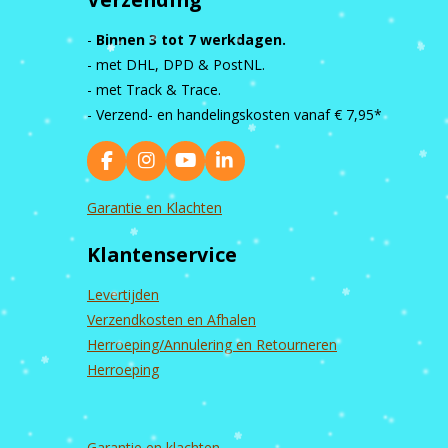
-
Binnen 3 tot 7 werkdagen.
- met DHL, DPD & PostNL.
- met Track & Trace.
- Verzend- en handelingskosten vanaf
€ 7,95*
F
I
Y
L
a
n
o
i
c
s
u
n
Garantie en Klachten
e
t
T
k
b
a
u
e
Klantenservice
o
g
b
d
o
r
e
I
k
a
n
Levertijden
m
Verzendkosten en Afhalen
Herroeping/Annulering en Retourneren
Herroeping
Garantie en
klachten