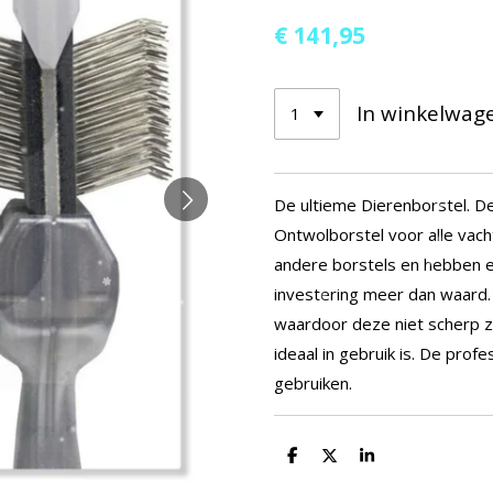
€ 141,95
In winkelwag
De ultieme Dierenborstel. De
Ontwolborstel voor alle vach
andere borstels en hebben e
investering meer dan waard.
waardoor deze niet scherp z
ideaal in gebruik is. De prof
gebruiken.
D
D
S
e
e
h