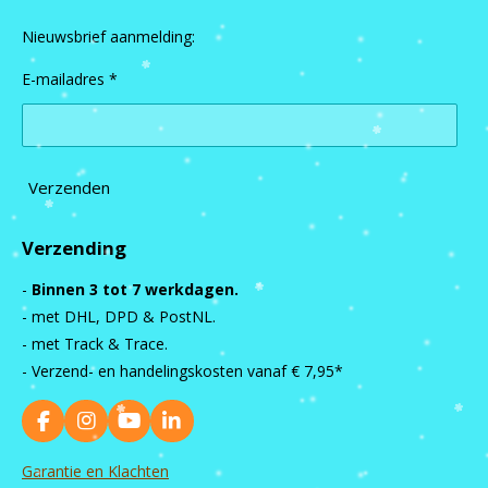
Nieuwsbrief aanmelding:
E-mailadres *
Verzenden
Verzending
-
Binnen 3 tot 7 werkdagen.
- met DHL, DPD & PostNL.
- met Track & Trace.
- Verzend- en handelingskosten vanaf
€ 7,95*
F
I
Y
L
a
n
o
i
c
s
u
n
Garantie en Klachten