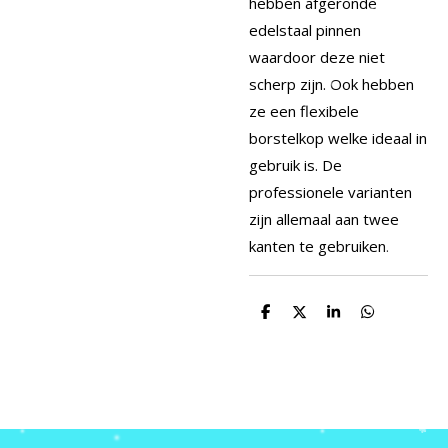
hebben afgeronde
edelstaal pinnen
waardoor deze niet
scherp zijn. Ook hebben
ze een flexibele
borstelkop welke ideaal in
gebruik is. De
professionele varianten
zijn allemaal aan twee
kanten te gebruiken.
D
D
S
D
e
e
h
e
l
e
a
l
e
l
r
e
n
e
n