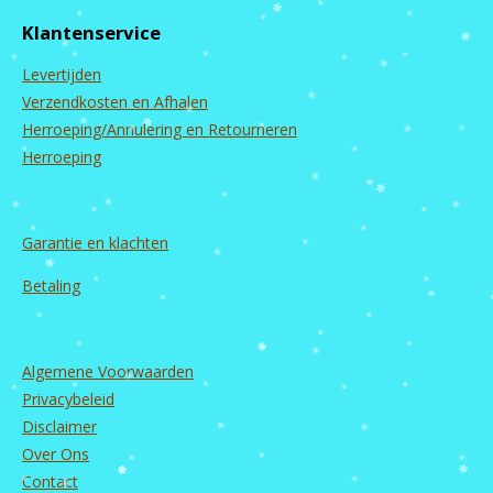
e
t
T
k
b
a
u
e
Klantenservice
o
g
b
d
o
r
e
I
Levertijden
k
a
n
m
Verzendkosten en Afhalen
Herroeping/Annulering en Retourneren
Herroeping
Garantie en
klachten
Betaling
Algemene Voorwaarden
Privacybeleid
Disclaimer
Over Ons
Contact