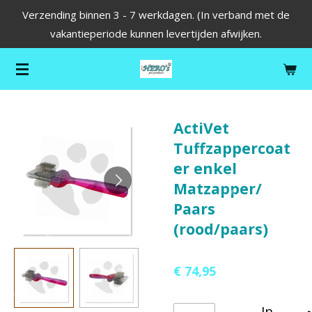
Verzending binnen 3 - 7 werkdagen. (In verband met de
Ga
vakantieperiode kunnen levertijden afwijken.
direct
naar
de
hoofdinhoud
ActiVet
Tuffzappercoat
er enkel
Matzapper/
Paars
(rood/paars)
€ 74,95
In