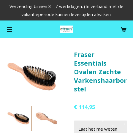
Verzending binnen 3 - 7 werkdagen. (In verband met de
Ga
vakantieperiode kunnen levertijden afwijken.
direct
naar
de
hoofdinhoud
Fraser
Essentials
Ovalen Zachte
Varkenshaarbor
stel
€ 114,95
Laat het me weten