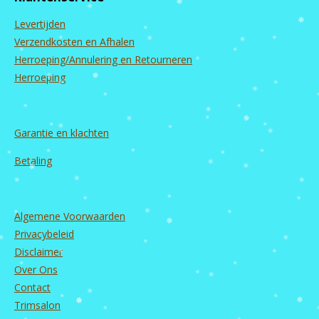
o
g
b
d
o
r
e
I
Levertijden
k
a
n
m
Verzendkosten en Afhalen
Herroeping/Annulering en Retourneren
Herroeping
Garantie en
klachten
Betaling
Algemene Voorwaarden
Privacybeleid
Disclaimer
Over Ons
Contact
Trimsalon