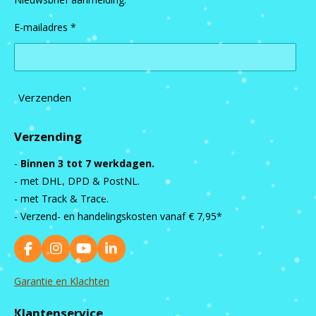
E-mailadres *
Verzenden
Verzending
-
Binnen 3 tot 7 werkdagen.
- met DHL, DPD & PostNL.
- met Track & Trace.
- Verzend- en handelingskosten vanaf
€ 7,95*
F
I
Y
L
a
n
o
i
c
s
u
n
Garantie en Klachten
e
t
T
k
b
a
u
e
Klantenservice