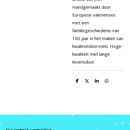
Handgemaakt door
Europese vakmensen
met een
familiegeschiedenis van
100 jaar in het maken van
kwaliteitsborstels. Hoge
kwaliteit met lange
levensduur.
D
D
S
D
e
e
h
e
l
e
a
l
e
l
r
e
n
e
n
Nieuwsbrief aanmelding: