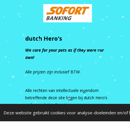
dutch Hero's
We care for your pets as if they were our
own!
Alle prijzen zijn inclusief BTW.
Alle rechten van intellectuele eigendom
betreffende deze site liggen bij dutch Hero’s
en haar relaties/licentiegevers.
Deze website gebruikt cookies voor analyse-doeleinden en/of h
© 2015 - 2026 dutch Hero's