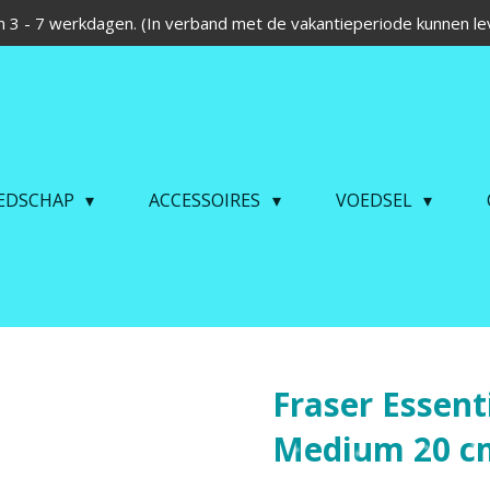
 3 - 7 werkdagen. (In verband met de vakantieperiode kunnen lev
EDSCHAP
ACCESSOIRES
VOEDSEL
Fraser Essent
Medium 20 c