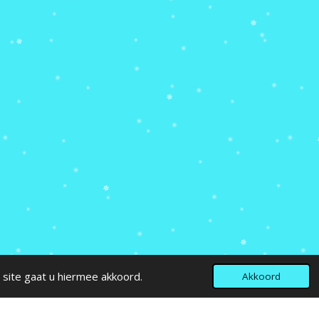
 site gaat u hiermee akkoord.
Akkoord