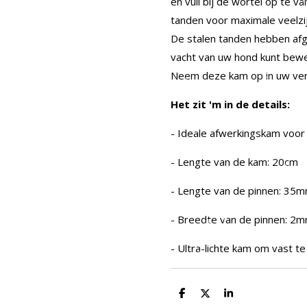
en vuil bij de wortel op te
tanden voor maximale veelzij
De stalen tanden hebben afg
vacht van uw hond kunt beweg
Neem deze kam op in uw verzo
Het zit 'm in de details:
- Ideale afwerkingskam voor
- Lengte van de kam: 20cm
- Lengte van de pinnen: 35
- Breedte van de pinnen: 
- Ultra-lichte kam om vast t
D
D
S