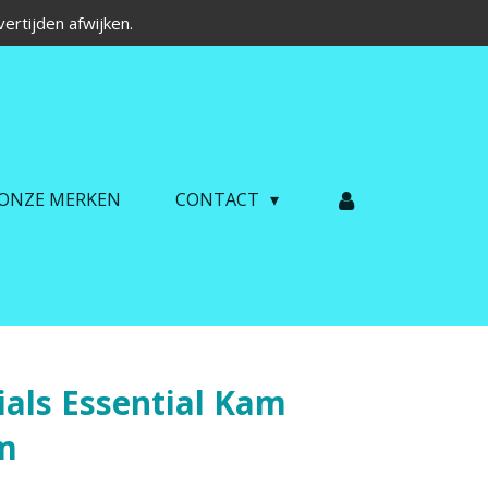
ertijden afwijken.
ONZE MERKEN
CONTACT
ials Essential Kam
m