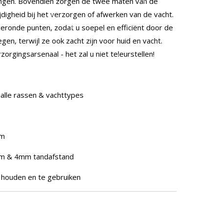
 vangen. Bovendien zorgen de twee maten van de
digheid bij het verzorgen of afwerken van de vacht.
eronde punten, zodat u soepel en efficiënt door de
en, terwijl ze ook zacht zijn voor huid en vacht.
rgingsarsenaal - het zal u niet teleurstellen!
 alle rassen & vachttypes
mm
2mm & 4mm tandafstand
e houden en te gebruiken