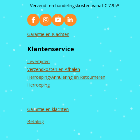
- Verzend- en handelingskosten vanaf
€ 7,95*
F
I
Y
L
a
n
o
i
c
s
u
n
Garantie en Klachten
e
t
T
k
b
a
u
e
Klantenservice
o
g
b
d
o
r
e
I
k
a
n
Levertijden
m
Verzendkosten en Afhalen
Herroeping/Annulering en Retourneren
Herroeping
Garantie en
klachten
Betaling