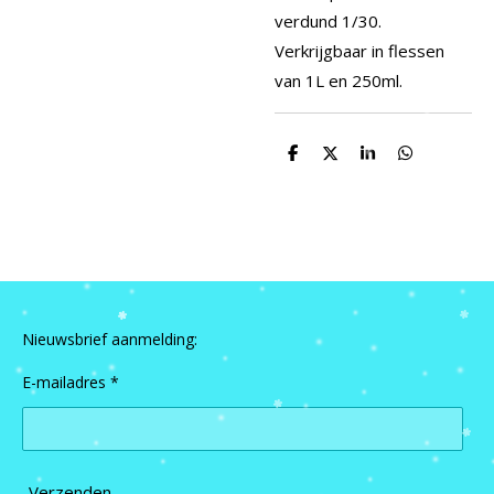
verdund 1/30.
Verkrijgbaar in flessen
van 1L en 250ml.
D
D
S
D
e
e
h
e
l
e
a
l
e
l
r
e
n
e
n
Nieuwsbrief aanmelding:
E-mailadres *
Verzenden