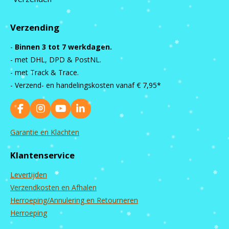
Verzending
-
Binnen 3 tot 7 werkdagen.
- met DHL, DPD & PostNL.
- met Track & Trace.
- Verzend- en handelingskosten vanaf
€ 7,95*
F
I
Y
L
a
n
o
i
c
s
u
n
Garantie en Klachten
e
t
T
k
b
a
u
e
Klantenservice
o
g
b
d
o
r
e
I
Levertijden
k
a
n
m
Verzendkosten en Afhalen
Herroeping/Annulering en Retourneren
Herroeping