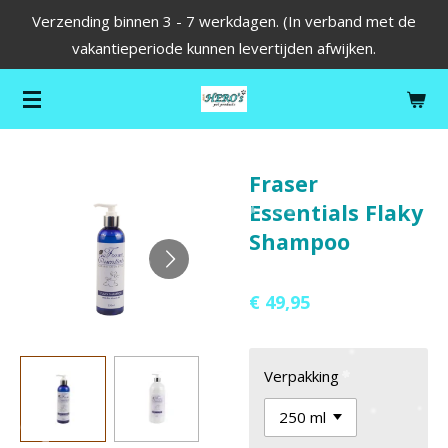
Verzending binnen 3 - 7 werkdagen. (In verband met de
Ga
vakantieperiode kunnen levertijden afwijken.
direct
naar
de
hoofdinhoud
Fraser
Essentials Flaky
Shampoo
€ 49,95
Verpakking