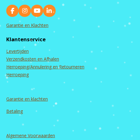
F
I
Y
L
a
n
o
i
c
s
u
n
Garantie en Klachten
e
t
T
k
b
a
u
e
Klantenservice
o
g
b
d
o
r
e
I
Levertijden
k
a
n
m
Verzendkosten en Afhalen
Herroeping/Annulering en Retourneren
Herroeping
Garantie en
klachten
Betaling
Algemene Voorwaarden