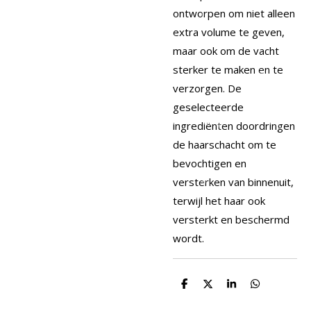
ontworpen om niet alleen
extra volume te geven,
maar ook om de vacht
sterker te maken en te
verzorgen. De
geselecteerde
ingrediënten doordringen
de haarschacht om te
bevochtigen en
versterken van binnenuit,
terwijl het haar ook
versterkt en beschermd
wordt.
D
D
S
D
e
e
h
e
l
e
a
l