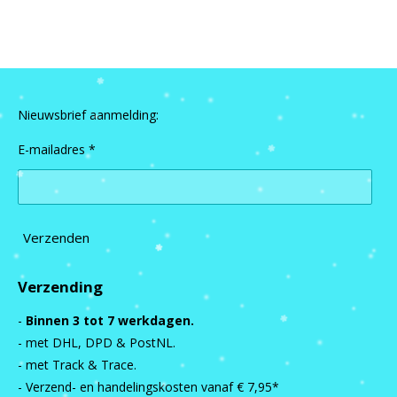
e
l
r
e
n
e
n
Nieuwsbrief aanmelding:
E-mailadres *
Verzenden
Verzending
-
Binnen 3 tot 7 werkdagen.
- met DHL, DPD & PostNL.
- met Track & Trace.
- Verzend- en handelingskosten vanaf
€ 7,95*