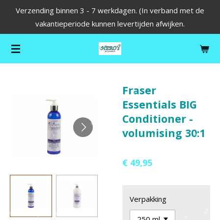
Verzending binnen 3 - 7 werkdagen. (In verband met de
Ga
vakantieperiode kunnen levertijden afwijken.
direct
naar
de
hoofdinhoud
Fraser
Essentials BIG
Conditioner -
volumising 30:1
€ 49,95
Verpakking