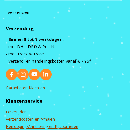
Verzenden
Verzending
-
Binnen 3 tot 7 werkdagen.
- met DHL, DPD & PostNL.
- met Track & Trace.
- Verzend- en handelingskosten vanaf
€ 7,95*
F
I
Y
L
a
n
o
i
c
s
u
n
Garantie en Klachten
e
t
T
k
b
a
u
e
Klantenservice
o
g
b
d
o
r
e
I
Levertijden
k
a
n
m
Verzendkosten en Afhalen
Herroeping/Annulering en Retourneren