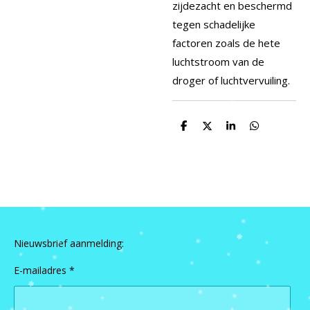
zijdezacht en beschermd
tegen schadelijke
factoren zoals de hete
luchtstroom van de
droger of luchtvervuiling.
D
D
S
D
e
e
h
e
l
e
a
l
e
l
r
e
n
e
n
Nieuwsbrief aanmelding:
E-mailadres *