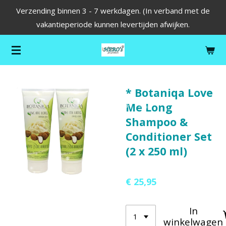
Verzending binnen 3 - 7 werkdagen. (In verband met de
Ga
vakantieperiode kunnen levertijden afwijken.
direct
naar
de
hoofdinhoud
* Botaniqa Love
Me Long
Shampoo &
Conditioner Set
(2 x 250 ml)
€ 25,95
In
winkelwagen