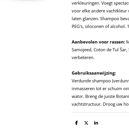
verkleuringen. Voegt spectac
voor elke andere vachtkleur
laten glanzen. Shampoo bevat
PEG's, siloconen of alcohol. 
Aanbevolen voor rassen:
Ma
Samojeed, Coton de Tul Šar, 
verbeteren.
Gebruiksaanwijzing:
Verdunde shampoo (verdunnin
inmasseren tot er schuim on
water. Breng de juiste Bota
vachtstructuur. Droog uw ho
D
D
S
e
e
h