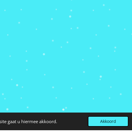
site gaat u hiermee akkoord.
Akkoord