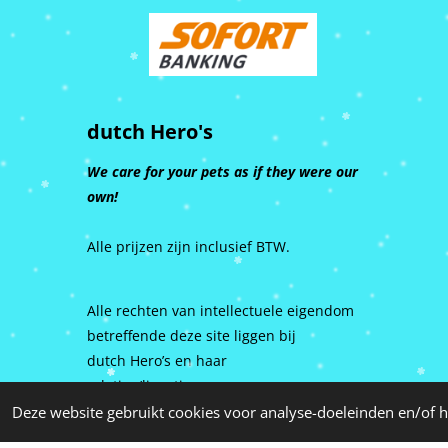
dutch Hero's
We care for your pets as if they were our
own!
Alle prijzen zijn inclusief BTW.
Alle rechten van intellectuele eigendom
betreffende deze site liggen bij
dutch Hero’s en haar
relaties/licentiegevers.
Deze website gebruikt cookies voor analyse-doeleinden en/of h
© 2015 - 2026 dutch Hero's