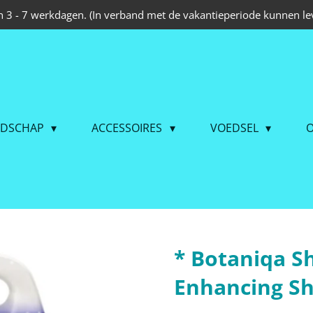
 3 - 7 werkdagen. (In verband met de vakantieperiode kunnen lev
EDSCHAP
ACCESSOIRES
VOEDSEL
O
* Botaniqa S
Enhancing S