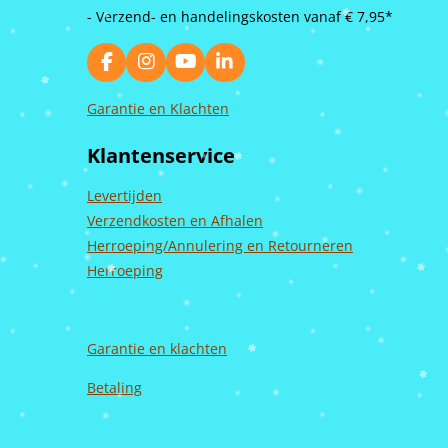
- Verzend- en handelingskosten vanaf
€ 7,95*
F
I
Y
L
a
n
o
i
c
s
u
n
Garantie en Klachten
e
t
T
k
b
a
u
e
Klantenservice
o
g
b
d
o
r
e
I
k
a
n
Levertijden
m
Verzendkosten en Afhalen
Herroeping/Annulering en Retourneren
Herroeping
Garantie en
klachten
Betaling