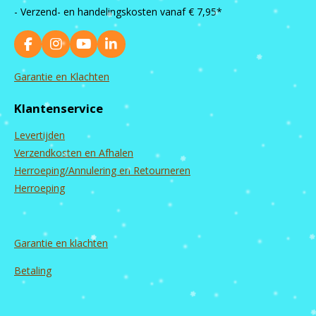
- Verzend- en handelingskosten vanaf
€ 7,95*
F
I
Y
L
a
n
o
i
c
s
u
n
Garantie en Klachten
e
t
T
k
b
a
u
e
Klantenservice
o
g
b
d
o
r
e
I
Levertijden
k
a
n
m
Verzendkosten en Afhalen
Herroeping/Annulering en Retourneren
Herroeping
Garantie en
klachten
Betaling