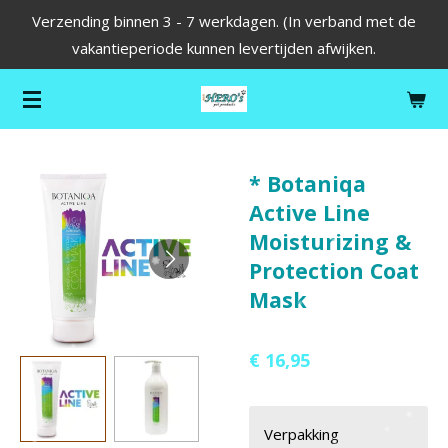
Verzending binnen 3 - 7 werkdagen. (In verband met de
Ga
vakantieperiode kunnen levertijden afwijken.
direct
naar
de
hoofdinhoud
* Botaniqa
Active Line
Moisturizing &
Protection Coat
Mask
€ 16,95
Verpakking