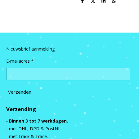
D
D
S
D
e
e
h
e
l
e
a
l
e
l
r
e
n
e
n
Nieuwsbrief aanmelding:
E-mailadres *
Verzenden
Verzending
-
Binnen 3 tot 7 werkdagen.
- met DHL, DPD & PostNL.
- met Track & Trace.