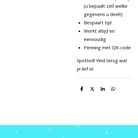
(u bepaalt zelf welke
gegevens u deelt)
Bespaart tijd
Werkt altijd en
eenvoudig
Penning met QR-code
Spotted! Vind terug wat
je lief is!
D
D
S
D
e
e
h
e
l
e
a
l
e
l
r
e
n
e
n