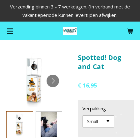
Verzending binnen 3 - 7 werkdagen. (In verband met de
Ga
vakantieperiode kunnen levertijden afwijken.
direct
naar
de
hoofdinhoud
Spotted! Dog
and Cat
€ 16,95
Verpakking