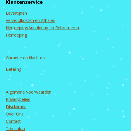
Klantenservice
o
g
b
d
o
r
e
I
Levertijden
k
a
n
m
Verzendkosten en Afhalen
Herroeping/Annulering en Retourneren
Herroeping
Garantie en
klachten
Betaling
Algemene Voorwaarden
Privacybeleid
Disclaimer
Over Ons
Contact
Trimsalon