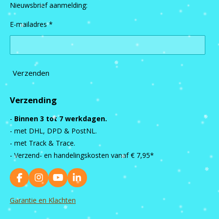
Nieuwsbrief aanmelding:
E-mailadres *
Verzenden
Verzending
-
Binnen 3 tot 7 werkdagen.
- met DHL, DPD & PostNL.
- met Track & Trace.
- Verzend- en handelingskosten vanaf
€ 7,95*
F
I
Y
L
a
n
o
i
c
s
u
n
Garantie en Klachten
e
t
T
k
b
a
u
e