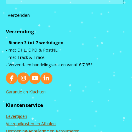
Verzenden
Verzending
-
Binnen 3 tot 7 werkdagen.
- met DHL, DPD & PostNL.
- met Track & Trace.
- Verzend- en handelingskosten vanaf
€ 7,95*
F
I
Y
L
a
n
o
i
c
s
u
n
Garantie en Klachten
e
t
T
k
b
a
u
e
Klantenservice
o
g
b
d
o
r
e
I
Levertijden
k
a
n
m
Verzendkosten en Afhalen
Herroeping/Annulering en Retourneren