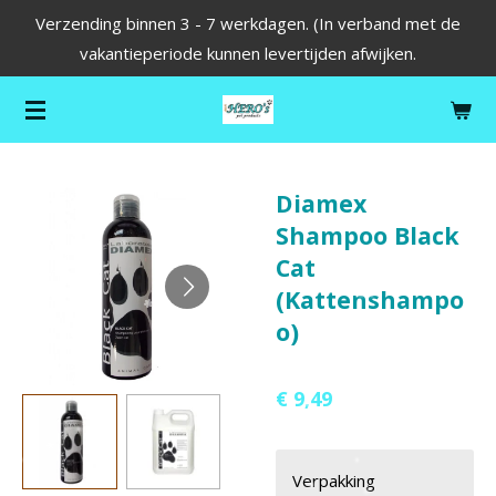
Verzending binnen 3 - 7 werkdagen. (In verband met de
Ga
vakantieperiode kunnen levertijden afwijken.
direct
naar
de
hoofdinhoud
Diamex
Shampoo Black
Cat
(Kattenshampo
o)
€ 9,49
Verpakking