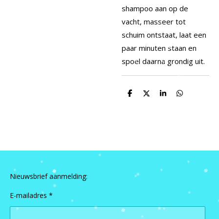
shampoo aan op de
vacht, masseer tot
schuim ontstaat, laat een
paar minuten staan ​​en
spoel daarna grondig uit.
D
D
S
D
e
e
h
e
l
e
a
l
e
l
r
e
n
e
n
Nieuwsbrief aanmelding:
E-mailadres *