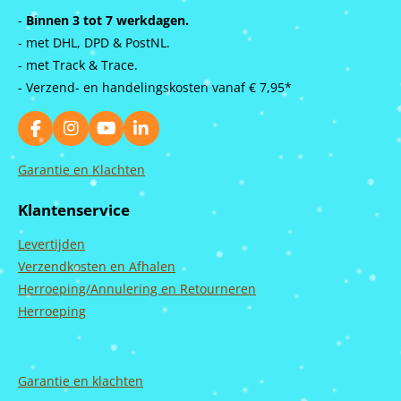
-
Binnen 3 tot 7 werkdagen.
- met DHL, DPD & PostNL.
- met Track & Trace.
- Verzend- en handelingskosten vanaf
€ 7,95*
F
I
Y
L
a
n
o
i
c
s
u
n
Garantie en Klachten
e
t
T
k
b
a
u
e
Klantenservice
o
g
b
d
o
r
e
I
Levertijden
k
a
n
m
Verzendkosten en Afhalen
Herroeping/Annulering en Retourneren
Herroeping
Garantie en
klachten