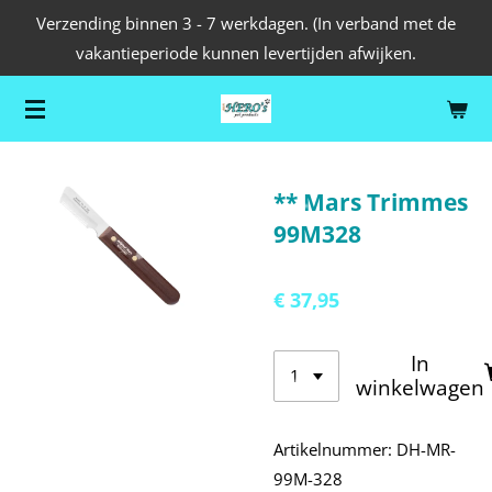
Verzending binnen 3 - 7 werkdagen. (In verband met de
Ga
vakantieperiode kunnen levertijden afwijken.
direct
naar
de
hoofdinhoud
** Mars Trimmes
99M328
€ 37,95
In
winkelwagen
Artikelnummer:
DH-MR-
99M-328