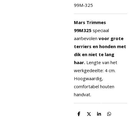
99M-325
Mars Trimmes
99M325
speciaal
aanbevolen
voor grote
terriers en honden met
dik en niet te lang
haar.
Lengte van het
werkgedeelte: 4 cm.
Hoogwaardig,
comfortabel houten
handvat.
D
D
S
D
e
e
h
e
l
e
a
l
e
l
r
e