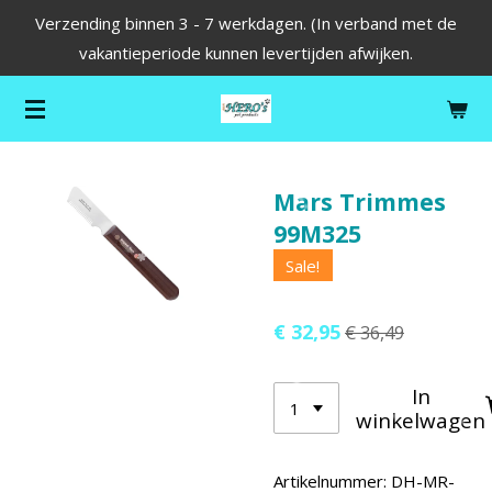
Verzending binnen 3 - 7 werkdagen. (In verband met de
Ga
vakantieperiode kunnen levertijden afwijken.
direct
naar
de
hoofdinhoud
Mars Trimmes
99M325
Sale!
€ 32,95
€ 36,49
In
winkelwagen
Artikelnummer:
DH-MR-