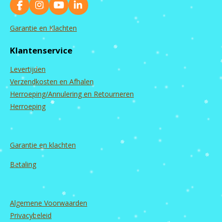
F
I
Y
L
a
n
o
i
c
s
u
n
Garantie en Klachten
e
t
T
k
b
a
u
e
Klantenservice
o
g
b
d
o
r
e
I
Levertijden
k
a
n
m
Verzendkosten en Afhalen
Herroeping/Annulering en Retourneren
Herroeping
Garantie en
klachten
Betaling
Algemene Voorwaarden
Privacybeleid