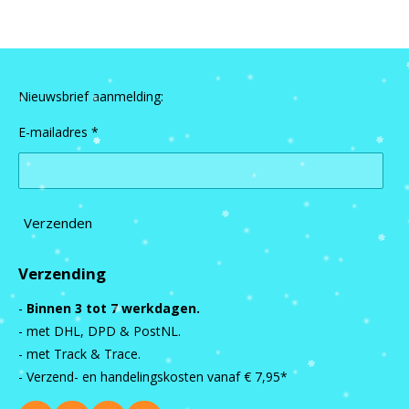
n
e
n
Nieuwsbrief aanmelding:
E-mailadres *
Verzenden
Verzending
-
Binnen 3 tot 7 werkdagen.
- met DHL, DPD & PostNL.
- met Track & Trace.
- Verzend- en handelingskosten vanaf
€ 7,95*