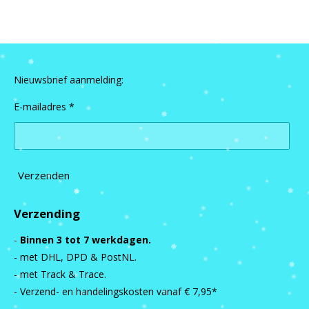
n
e
n
Nieuwsbrief aanmelding:
E-mailadres *
Verzenden
Verzending
-
Binnen 3 tot 7 werkdagen.
- met DHL, DPD & PostNL.
- met Track & Trace.
- Verzend- en handelingskosten vanaf
€ 7,95*