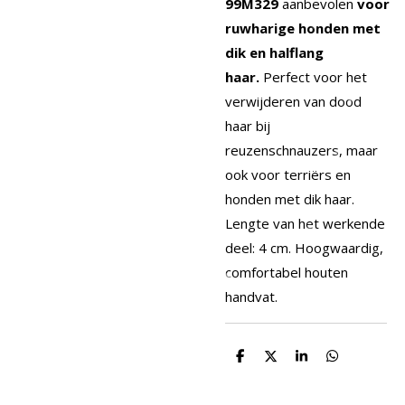
99M329
aanbevolen
voor
ruwharige honden met
dik en halflang
haar.
Perfect voor het
verwijderen van dood
haar bij
reuzenschnauzers, maar
ook voor terriërs en
honden met dik haar.
Lengte van het werkende
deel: 4 cm. Hoogwaardig,
comfortabel houten
handvat.
D
D
S
D
e
e
h
e
l
e
a
l
e
l
r
e