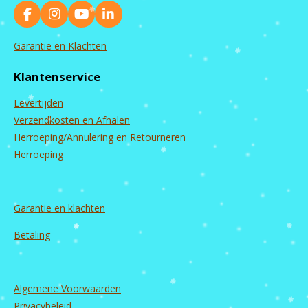
F
I
Y
L
a
n
o
i
c
s
u
n
Garantie en Klachten
e
t
T
k
b
a
u
e
Klantenservice
o
g
b
d
o
r
e
I
Levertijden
k
a
n
m
Verzendkosten en Afhalen
Herroeping/Annulering en Retourneren
Herroeping
Garantie en
klachten
Betaling
Algemene Voorwaarden
Privacybeleid