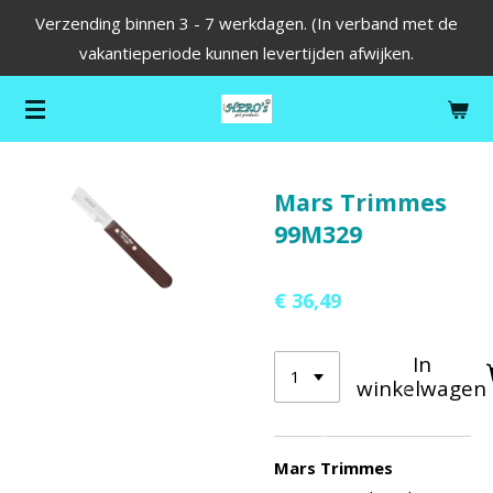
Verzending binnen 3 - 7 werkdagen. (In verband met de
Ga
vakantieperiode kunnen levertijden afwijken.
direct
naar
de
hoofdinhoud
Mars Trimmes
99M329
€ 36,49
In
winkelwagen
Mars Trimmes