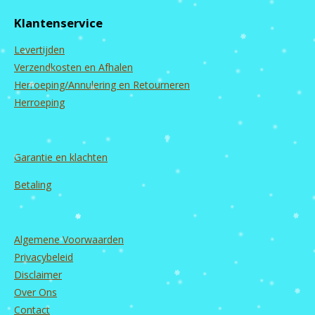
e
t
T
k
b
a
u
e
Klantenservice
o
g
b
d
o
r
e
I
Levertijden
k
a
n
m
Verzendkosten en Afhalen
Herroeping/Annulering en Retourneren
Herroeping
Garantie en
klachten
Betaling
Algemene Voorwaarden
Privacybeleid
Disclaimer
Over Ons
Contact