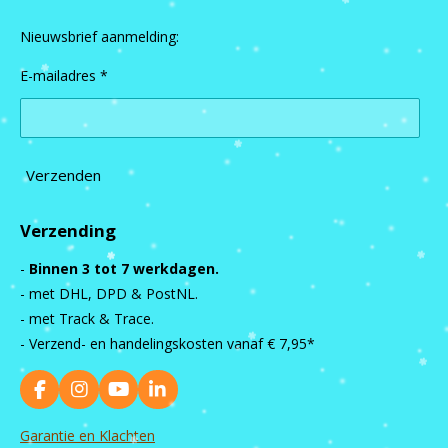
Nieuwsbrief aanmelding:
E-mailadres *
Verzenden
Verzending
-
Binnen 3 tot 7 werkdagen.
- met DHL, DPD & PostNL.
- met Track & Trace.
- Verzend- en handelingskosten vanaf
€ 7,95*
F
I
Y
L
a
n
o
i
c
s
u
n
Garantie en Klachten