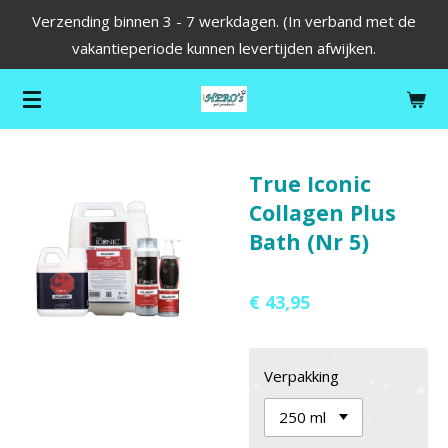
Verzending binnen 3 - 7 werkdagen. (In verband met de
Ga
vakantieperiode kunnen levertijden afwijken.
direct
naar
de
hoofdinhoud
True Iconic
Collagen Plus
Bath (Nr 5)
€ 43,95
Verpakking