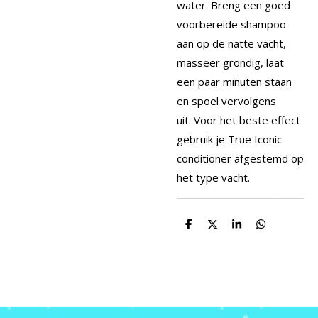
water.
Breng een goed
voorbereide shampoo
aan op de natte vacht,
masseer grondig, laat
een paar minuten staan ​​
en spoel vervolgens
uit.
Voor het beste effect
gebruik je True Iconic
conditioner afgestemd op
het type vacht.
D
D
S
D
e
e
h
e
l
e
a
l
e
l
r
e
n
e
n