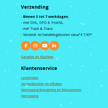
Verzending
-
Binnen 3 tot 7 werkdagen.
- met DHL, DPD & PostNL.
- met Track & Trace.
- Verzend- en handelingskosten vanaf
€ 7,95*
F
I
Y
L
a
n
o
i
c
s
u
n
Garantie en Klachten
e
t
T
k
b
a
u
e
Klantenservice
o
g
b
d
o
r
e
I
k
a
n
Levertijden
m
Verzendkosten en Afhalen
Herroeping/Annulering en Retourneren
Herroeping