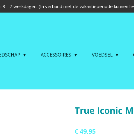
 3 - 7 werkdagen. (In verband met de vakantieperiode kunnen lev
EDSCHAP
ACCESSOIRES
VOEDSEL
True Iconic M
€ 49,95