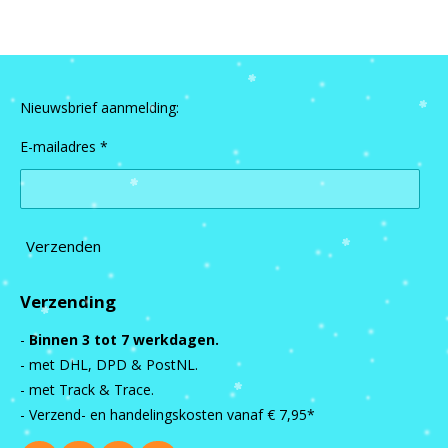
n
e
n
Nieuwsbrief aanmelding:
E-mailadres *
Verzenden
Verzending
-
Binnen 3 tot 7 werkdagen.
- met DHL, DPD & PostNL.
- met Track & Trace.
- Verzend- en handelingskosten vanaf
€ 7,95*