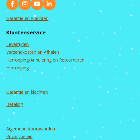
F
I
Y
L
a
n
o
i
c
s
u
n
Garantie en Klachten
e
t
T
k
b
a
u
e
Klantenservice
o
g
b
d
o
r
e
I
Levertijden
k
a
n
m
Verzendkosten en Afhalen
Herroeping/Annulering en Retourneren
Herroeping
Garantie en
klachten
Betaling
Algemene Voorwaarden
Privacybeleid