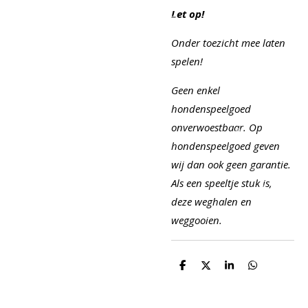
Let op!
Onder toezicht mee laten
spelen!
Geen enkel
hondenspeelgoed
onverwoestbaar. Op
hondenspeelgoed geven
wij dan ook geen garantie.
Als een speeltje stuk is,
deze weghalen en
weggooien.
D
D
S
D
e
e
h
e
l
e
a
l
e
l
r
e