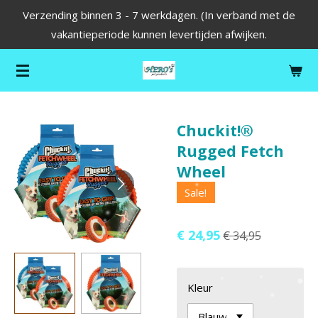
Verzending binnen 3 - 7 werkdagen. (In verband met de
Ga
vakantieperiode kunnen levertijden afwijken.
direct
naar
de
hoofdinhoud
Chuckit!®
Rugged Fetch
Wheel
Sale!
€ 24,95
€ 34,95
Kleur