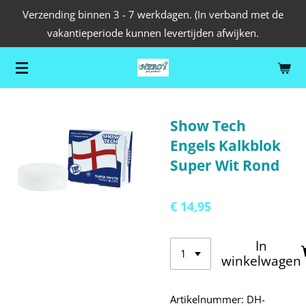
Verzending binnen 3 - 7 werkdagen. (In verband met de
Ga
vakantieperiode kunnen levertijden afwijken.
direct
naar
de
hoofdinhoud
Show Tech
Engels Kalkblok
Super Wit Rond
€ 14,95
In
winkelwagen
Artikelnummer:
DH-