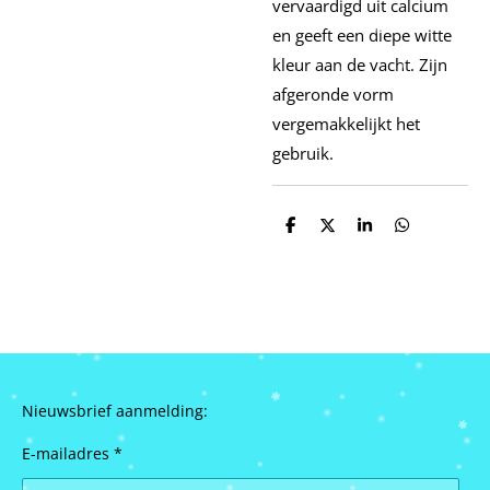
vervaardigd uit calcium
en geeft een diepe witte
kleur aan de vacht. Zijn
afgeronde vorm
vergemakkelijkt het
gebruik.
D
D
S
D
e
e
h
e
l
e
a
l
e
l
r
e
n
e
n
Nieuwsbrief aanmelding:
E-mailadres *