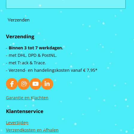
Verzenden
Verzending
-
Binnen 3 tot 7 werkdagen.
- met DHL, DPD & PostNL.
- met Track & Trace.
- Verzend- en handelingskosten vanaf
€ 7,95*
F
I
Y
L
a
n
o
i
c
s
u
n
Garantie en Klachten
e
t
T
k
b
a
u
e
Klantenservice
o
g
b
d
o
r
e
I
Levertijden
k
a
n
m
Verzendkosten en Afhalen