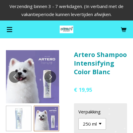
Verzending binnen 3 - 7 werkdagen. (In verband met de
Ga
vakantieperiode kunnen levertijden afwijken.
direct
naar
de
hoofdinhoud
Artero Shampoo
Intensifying
Color Blanc
€ 19,95
Verpakking