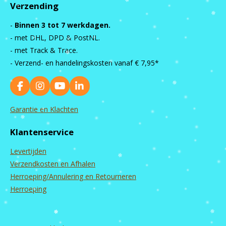
Verzending
-
Binnen 3 tot 7 werkdagen.
- met DHL, DPD & PostNL.
- met Track & Trace.
- Verzend- en handelingskosten vanaf
€ 7,95*
F
I
Y
L
a
n
o
i
c
s
u
n
Garantie en Klachten
e
t
T
k
b
a
u
e
Klantenservice
o
g
b
d
o
r
e
I
Levertijden
k
a
n
m
Verzendkosten en Afhalen
Herroeping/Annulering en Retourneren
Herroeping