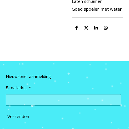
Laten schuimen.
Goed spoelen met water
D
D
S
D
e
e
h
e
l
e
a
l
e
l
r
e
n
e
n
Nieuwsbrief aanmelding:
E-mailadres *
Verzenden