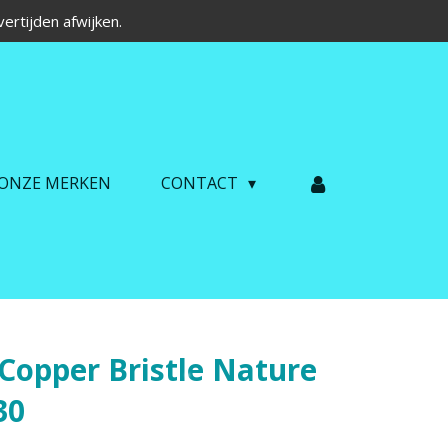
ertijden afwijken.
ONZE MERKEN
CONTACT
Copper Bristle Nature
30