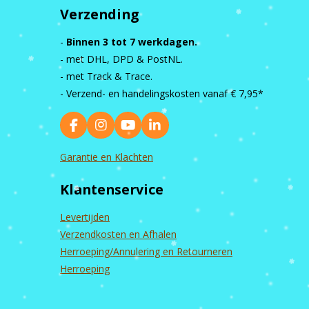
Verzending
-
Binnen 3 tot 7 werkdagen.
- met DHL, DPD & PostNL.
- met Track & Trace.
- Verzend- en handelingskosten vanaf
€ 7,95*
F
I
Y
L
a
n
o
i
c
s
u
n
Garantie en Klachten
e
t
T
k
b
a
u
e
Klantenservice
o
g
b
d
o
r
e
I
k
a
n
Levertijden
m
Verzendkosten en Afhalen
Herroeping/Annulering en Retourneren
Herroeping