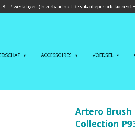
 3 - 7 werkdagen. (In verband met de vakantieperiode kunnen lev
EDSCHAP
ACCESSOIRES
VOEDSEL
Artero Brush 
Collection P9