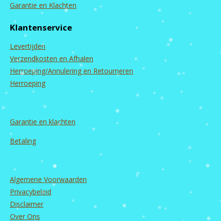
c
s
u
n
Garantie en Klachten
e
t
T
k
b
a
u
e
Klantenservice
o
g
b
d
o
r
e
I
Levertijden
k
a
n
m
Verzendkosten en Afhalen
Herroeping/Annulering en Retourneren
Herroeping
Garantie en
klachten
Betaling
Algemene Voorwaarden
Privacybeleid
Disclaimer
Over Ons