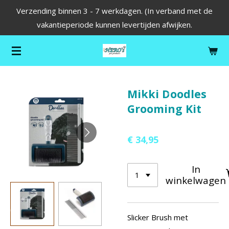
Verzending binnen 3 - 7 werkdagen. (In verband met de
Ga
vakantieperiode kunnen levertijden afwijken.
direct
naar
de
hoofdinhoud
Mikki Doodles
Grooming Kit
€ 34,95
In
winkelwagen
Slicker Brush met