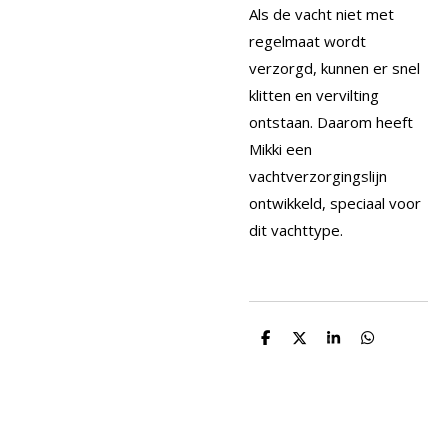
Als de vacht niet met
regelmaat wordt
verzorgd, kunnen er snel
klitten en vervilting
ontstaan. Daarom heeft
Mikki een
vachtverzorgingslijn
ontwikkeld, speciaal voor
dit vachttype.
D
D
S
D
e
e
h
e
l
e
a
l
e
l
r
e
n
e
n