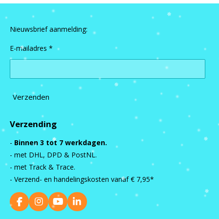
Nieuwsbrief aanmelding:
E-mailadres *
Verzenden
Verzending
-
Binnen 3 tot 7 werkdagen.
- met DHL, DPD & PostNL.
- met Track & Trace.
- Verzend- en handelingskosten vanaf
€ 7,95*
F
I
Y
L
a
n
o
i