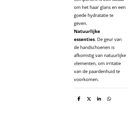
om het haar glans en een
goede hydratatie te
geven.
Natuurlijke
essenties
. De geur van
de handschoenen is
afkomstig van natuurlijke
elementen, om irritatie
van de paardenhuid te
voorkomen.
D
D
S
D
e
e
h
e
l
e
a
l
e
l
r
e
n
e
n