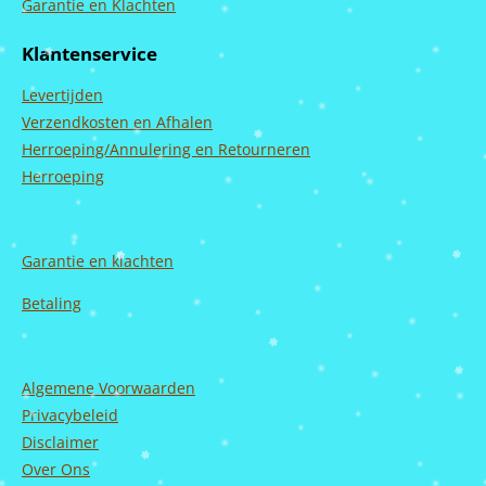
c
s
u
n
Garantie en Klachten
e
t
T
k
b
a
u
e
Klantenservice
o
g
b
d
o
r
e
I
Levertijden
k
a
n
m
Verzendkosten en Afhalen
Herroeping/Annulering en Retourneren
Herroeping
Garantie en
klachten
Betaling
Algemene Voorwaarden
Privacybeleid
Disclaimer
Over Ons