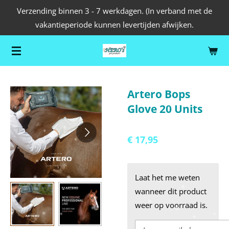
Verzending binnen 3 - 7 werkdagen. (In verband met de
Ga
vakantieperiode kunnen levertijden afwijken.
direct
naar
de
hoofdinhoud
Artero Bops
Glove 20 Units
€ 17,95
Laat het me weten
wanneer dit product
weer op voorraad is.