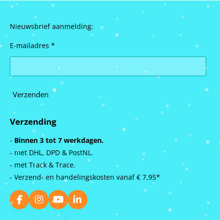
Nieuwsbrief aanmelding:
E-mailadres *
Verzenden
Verzending
-
Binnen 3 tot 7 werkdagen.
- met DHL, DPD & PostNL.
- met Track & Trace.
- Verzend- en handelingskosten vanaf
€ 7,95*
F
I
Y
L
a
n
o
i