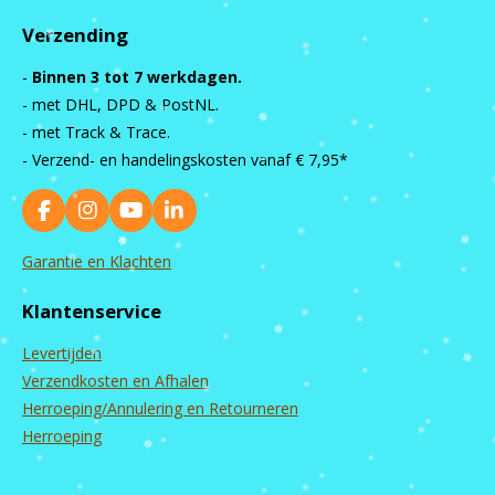
Verzending
-
Binnen 3 tot 7 werkdagen.
- met DHL, DPD & PostNL.
- met Track & Trace.
- Verzend- en handelingskosten vanaf
€ 7,95*
F
I
Y
L
a
n
o
i
c
s
u
n
Garantie en Klachten
e
t
T
k
b
a
u
e
Klantenservice
o
g
b
d
o
r
e
I
Levertijden
k
a
n
m
Verzendkosten en Afhalen
Herroeping/Annulering en Retourneren
Herroeping