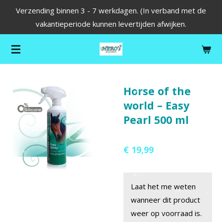
Verzending binnen 3 - 7 werkdagen. (In verband met de
Ga
vakantieperiode kunnen levertijden afwijken.
direct
naar
de
hoofdinhoud
Horse of the
world – Easy
Pearl 500 ml
€ 19,99
Laat het me weten
wanneer dit product
weer op voorraad is.