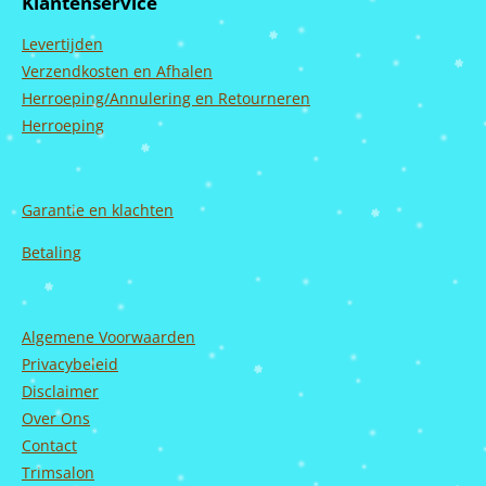
Klantenservice
o
g
b
d
o
r
e
I
Levertijden
k
a
n
m
Verzendkosten en Afhalen
Herroeping/Annulering en Retourneren
Herroeping
Garantie en
klachten
Betaling
Algemene Voorwaarden
Privacybeleid
Disclaimer
Over Ons
Contact
Trimsalon