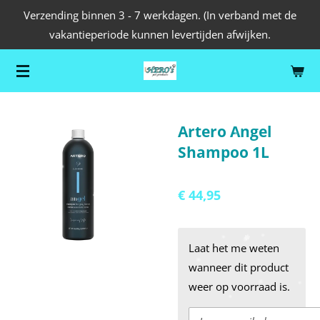
Verzending binnen 3 - 7 werkdagen. (In verband met de
Ga
vakantieperiode kunnen levertijden afwijken.
direct
naar
de
hoofdinhoud
Artero Angel
Shampoo 1L
€ 44,95
Laat het me weten
wanneer dit product
weer op voorraad is.