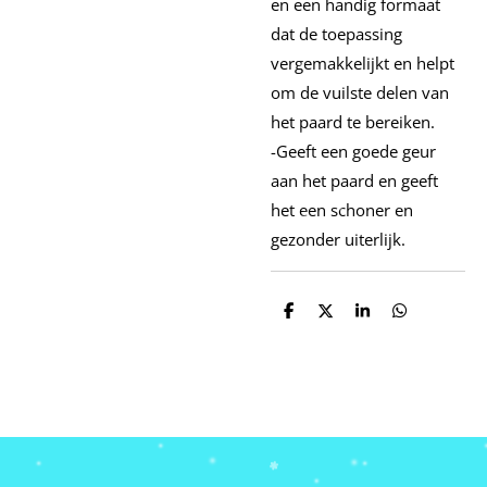
en een handig formaat
dat de toepassing
vergemakkelijkt en helpt
om de vuilste delen van
het paard te bereiken.
-Geeft een goede geur
aan het paard en geeft
het een schoner en
gezonder uiterlijk.
D
D
S
D
e
e
h
e
l
e
a
l
e
l
r
e
n
e
n