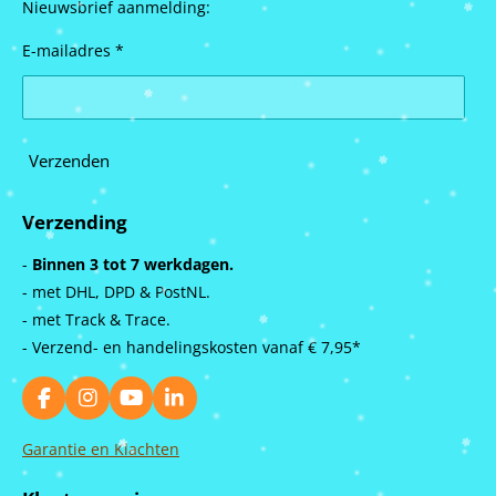
Nieuwsbrief aanmelding:
E-mailadres *
Verzenden
Verzending
-
Binnen 3 tot 7 werkdagen.
- met DHL, DPD & PostNL.
- met Track & Trace.
- Verzend- en handelingskosten vanaf
€ 7,95*
F
I
Y
L
a
n
o
i
c
s
u
n
Garantie en Klachten
e
t
T
k
b
a
u
e