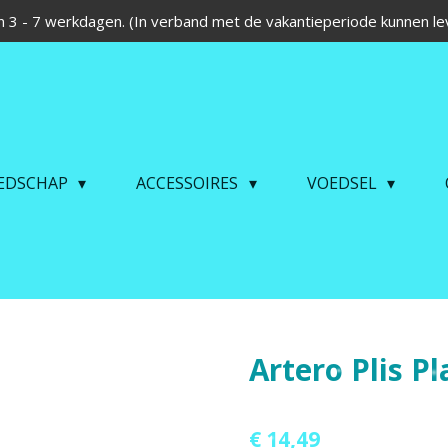
 3 - 7 werkdagen. (In verband met de vakantieperiode kunnen lev
EDSCHAP
ACCESSOIRES
VOEDSEL
Artero Plis P
€ 14,49