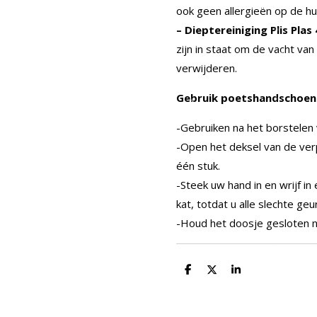
ook geen allergieën op de hu
– Dieptereiniging
Plis Pla
zijn in staat om de vacht van 
verwijderen.
Gebruik poetshandschoen
-Gebruiken na het borstelen 
-Open het deksel van de ver
één stuk.
-Steek uw hand in en wrijf i
kat, totdat u alle slechte geu
-Houd het doosje gesloten n
D
D
S
e
e
h
l
e
a
e
l
r
n
e