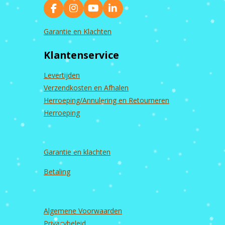
F
I
Y
L
a
n
o
i
c
s
u
n
Garantie en Klachten
e
t
T
k
b
a
u
e
Klantenservice
o
g
b
d
o
r
e
I
k
a
n
Levertijden
m
Verzendkosten en Afhalen
Herroeping/Annulering en Retourneren
Herroeping
Garantie en
klachten
Betaling
Algemene Voorwaarden
Privacybeleid