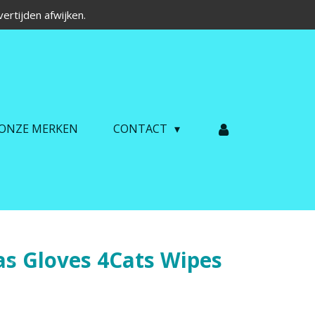
ertijden afwijken.
ONZE MERKEN
CONTACT
las Gloves 4Cats Wipes