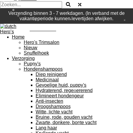
Verzending binnen 3 - 7 werkdagen. (In verband met de
vakantieperiode kunnen levertijden afwijken.
dutch Hero's
Home
Hero's Trimsalon
Nieuw
Snuffelhoek
Verzorging
Puppy's
Hondenshampoos
Diep reinigend
Medicinaal
Gevoelige huid, puppy's
Hydraterend, regenererend
Elimineert hondengeur
Anti-insecten
Droogshampoos
Witte, lichte vacht
Bruine, rode, gouden vacht
Zwarte, donkere, bonte vacht
Lang haar