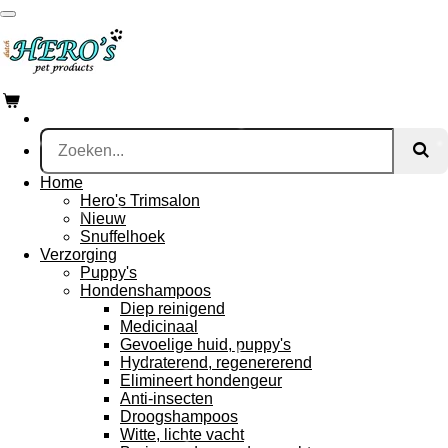
Ga
direct
naar
de
hoofdinhoud
Home
Hero's Trimsalon
Nieuw
Snuffelhoek
Verzorging
Puppy's
Hondenshampoos
Diep reinigend
Medicinaal
Gevoelige huid, puppy's
Hydraterend, regenererend
Elimineert hondengeur
Anti-insecten
Droogshampoos
Witte, lichte vacht