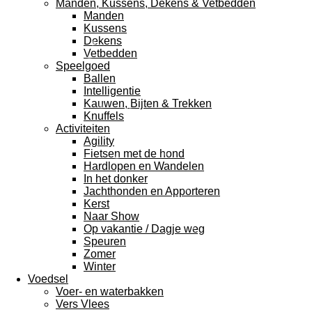
Manden, Kussens, Dekens & Vetbedden
Manden
Kussens
Dekens
Vetbedden
Speelgoed
Ballen
Intelligentie
Kauwen, Bijten & Trekken
Knuffels
Activiteiten
Agility
Fietsen met de hond
Hardlopen en Wandelen
In het donker
Jachthonden en Apporteren
Kerst
Naar Show
Op vakantie / Dagje weg
Speuren
Zomer
Winter
Voedsel
Voer- en waterbakken
Vers Vlees