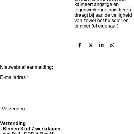
kalmeert angstige en
tegenwerkende huisdieren
draagt bij aan de veiligheid
van zowel het huisdier en
trimmer (of eigenaar)
D
D
S
D
e
e
h
e
l
e
a
l
e
l
r
e
n
e
n
Nieuwsbrief aanmelding:
E-mailadres *
Verzenden
Verzending
-
Binnen 3 tot 7 werkdagen.