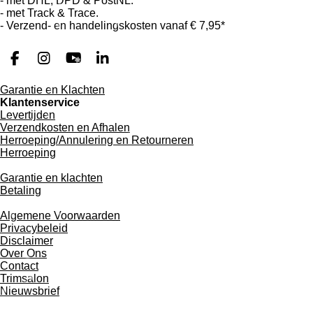
- met DHL, DPD & PostNL.
- met Track & Trace.
- Verzend- en handelingskosten vanaf
€ 7,95*
F
I
Y
L
a
n
o
i
Garantie en Klachten
c
s
u
n
Klantenservice
e
t
T
k
Levertijden
b
a
u
e
Verzendkosten en Afhalen
o
g
b
d
Herroeping/Annulering en Retourneren
o
r
e
I
Herroeping
k
a
n
m
Garantie en
klachten
Betaling
Algemene Voorwaarden
Privacybeleid
Disclaimer
Over Ons
Contact
Trimsalon
Nieuwsbrief