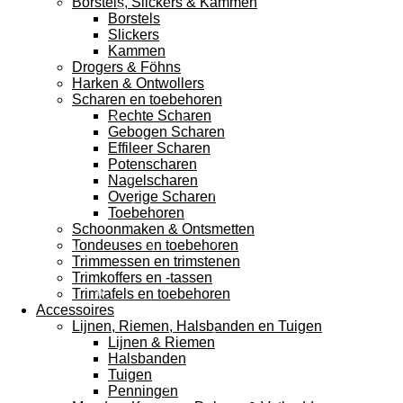
Borstels, Slickers & Kammen
Borstels
Slickers
Kammen
Drogers & Föhns
Harken & Ontwollers
Scharen en toebehoren
Rechte Scharen
Gebogen Scharen
Effileer Scharen
Potenscharen
Nagelscharen
Overige Scharen
Toebehoren
Schoonmaken & Ontsmetten
Tondeuses en toebehoren
Trimmessen en trimstenen
Trimkoffers en -tassen
Trimtafels en toebehoren
Accessoires
Lijnen, Riemen, Halsbanden en Tuigen
Lijnen & Riemen
Halsbanden
Tuigen
Penningen