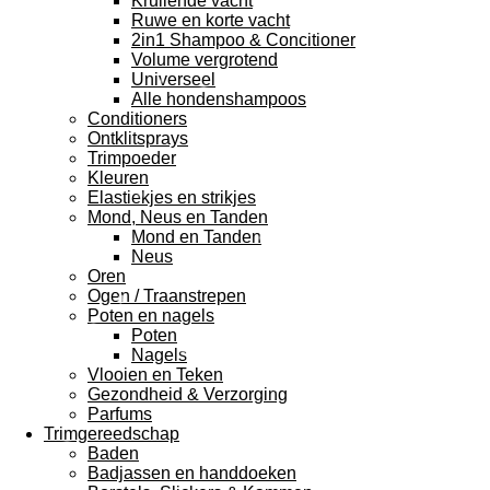
Krullende vacht
Ruwe en korte vacht
2in1 Shampoo & Concitioner
Volume vergrotend
Universeel
Alle hondenshampoos
Conditioners
Ontklitsprays
Trimpoeder
Kleuren
Elastiekjes en strikjes
Mond, Neus en Tanden
Mond en Tanden
Neus
Oren
Ogen / Traanstrepen
Poten en nagels
Poten
Nagels
Vlooien en Teken
Gezondheid & Verzorging
Parfums
Trimgereedschap
Baden
Badjassen en handdoeken