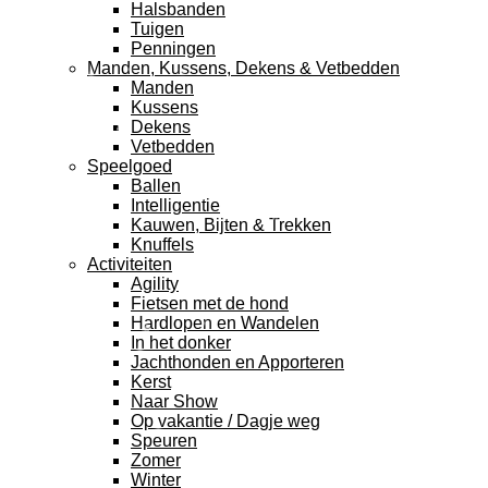
Halsbanden
Tuigen
Penningen
Manden, Kussens, Dekens & Vetbedden
Manden
Kussens
Dekens
Vetbedden
Speelgoed
Ballen
Intelligentie
Kauwen, Bijten & Trekken
Knuffels
Activiteiten
Agility
Fietsen met de hond
Hardlopen en Wandelen
In het donker
Jachthonden en Apporteren
Kerst
Naar Show
Op vakantie / Dagje weg
Speuren
Zomer
Winter