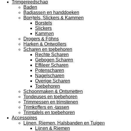
Trimgereedschap
Baden
Badjassen en handdoeken
Borstels, Slickers & Kammen
Borstels
Slickers
Kammen
Drogers & Föhns
Harken & Ontwollers
Scharen en toebehoren
Rechte Scharen
Gebogen Scharen
Effileer Scharen
Potenscharen
Nagelscharen
Overige Scharen
Toebehoren
Schoonmaken & Ontsmetten
Tondeuses en toebehoren
Trimmessen en trimstenen
Trimkoffers en -tassen
Trimtafels en toebehoren
Accessoires
Lijnen, Riemen, Halsbanden en Tuigen
Lijnen & Riemen