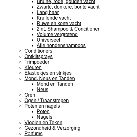
Bruine, rode, gouden vacht
Zwarte, donkere, bonte vacht
Lang haar
Krullende vacht
Ruwe en korte vacht
2in1 Shampoo & Concitioner
Volume vergrotend
Universeel
Alle hondenshampoos
Conditioners
Ontklitsprays
Trimpoeder
Kleuren
Elastiekjes en strikjes
Mond, Neus en Tanden
Mond en Tanden
Neus
Oren
Ogen / Traanstrepen
Poten en nagels
Poten
Nagels
Vlooien en Teken
Gezondheid & Verzorging
Parfums