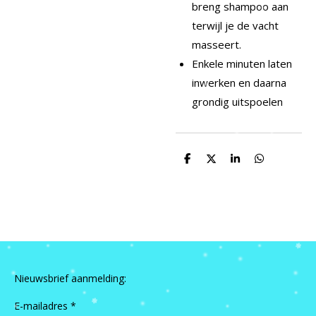
breng shampoo aan
terwijl je de vacht
masseert.
Enkele minuten laten
inwerken en daarna
grondig uitspoelen
D
D
S
D
e
e
h
e
l
e
a
l
e
l
r
e
n
e
n
Nieuwsbrief aanmelding:
E-mailadres *