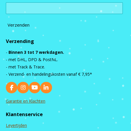
Verzenden
Verzending
-
Binnen 3 tot 7 werkdagen.
- met DHL, DPD & PostNL.
- met Track & Trace.
- Verzend- en handelingskosten vanaf
€ 7,95*
F
I
Y
L
a
n
o
i
c
s
u
n
Garantie en Klachten
e
t
T
k
b
a
u
e
Klantenservice
o
g
b
d
o
r
e
I
Levertijden
k
a
n