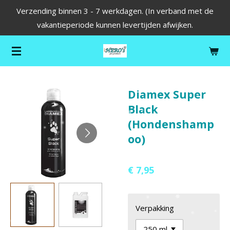
Verzending binnen 3 - 7 werkdagen. (In verband met de
Ga
vakantieperiode kunnen levertijden afwijken.
direct
naar
de
hoofdinhoud
Diamex Super
Black
(Hondenshamp
oo)
€ 7,95
Verpakking