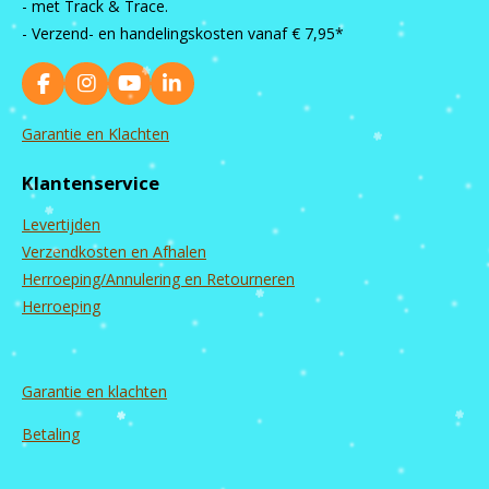
- met Track & Trace.
- Verzend- en handelingskosten vanaf
€ 7,95*
F
I
Y
L
a
n
o
i
c
s
u
n
Garantie en Klachten
e
t
T
k
b
a
u
e
Klantenservice
o
g
b
d
o
r
e
I
Levertijden
k
a
n
m
Verzendkosten en Afhalen
Herroeping/Annulering en Retourneren
Herroeping
Garantie en
klachten
Betaling