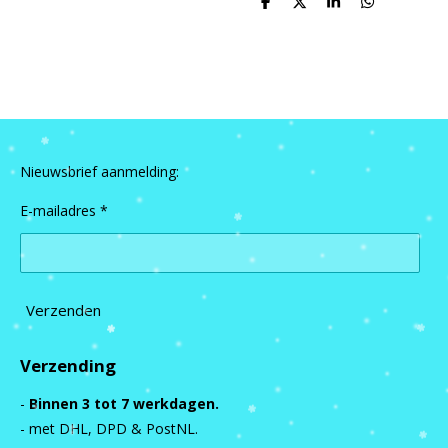
D
D
S
D
e
e
h
e
l
e
a
l
e
l
r
e
n
e
n
Nieuwsbrief aanmelding:
E-mailadres *
Verzenden
Verzending
-
Binnen 3 tot 7 werkdagen.
- met DHL, DPD & PostNL.