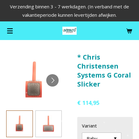
Verzending binnen 3 - 7 werkdagen. (In verband met de
Ga
vakantieperiode kunnen levertijden afwijken.
direct
naar
de
hoofdinhoud
* Chris
Christensen
Systems G Coral
Slicker
€ 114,95
Variant