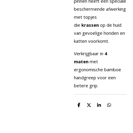
pinnen heeft een speciale
beschermende afwerking
met topjes
die
krassen
op de huid
van gevoelige honden en
katten voorkomt.
Verkrijgbaar in
4
maten
met
ergonomische bamboe
handgreep voor een
betere grip.
D
D
S
D
e
e
h
e
l
e
a
l
e
l
r
e
n
e
n