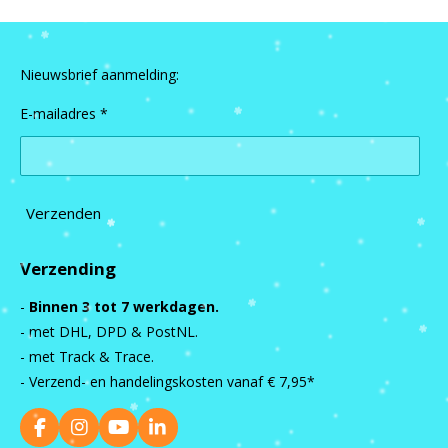
Nieuwsbrief aanmelding:
E-mailadres *
Verzenden
Verzending
-
Binnen 3 tot 7 werkdagen.
- met DHL, DPD & PostNL.
- met Track & Trace.
- Verzend- en handelingskosten vanaf
€ 7,95*
F
I
Y
L