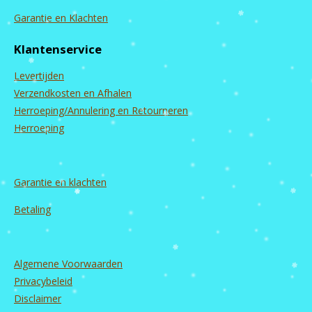
a
n
o
i
c
s
u
n
Garantie en Klachten
e
t
T
k
b
a
u
e
Klantenservice
o
g
b
d
o
r
e
I
Levertijden
k
a
n
m
Verzendkosten en Afhalen
Herroeping/Annulering en Retourneren
Herroeping
Garantie en
klachten
Betaling
Algemene Voorwaarden
Privacybeleid
Disclaimer