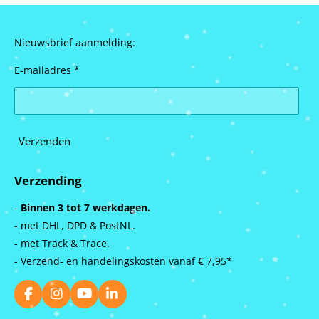
Nieuwsbrief aanmelding:
E-mailadres *
Verzenden
Verzending
-
Binnen 3 tot 7 werkdagen.
- met DHL, DPD & PostNL.
- met Track & Trace.
- Verzend- en handelingskosten vanaf
€ 7,95*
F
I
Y
L
a
n
o
i