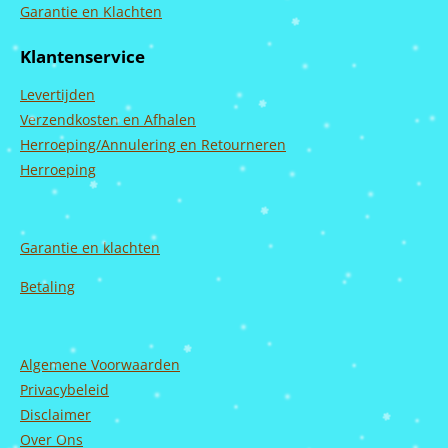
c
s
u
n
Garantie en Klachten
e
t
T
k
b
a
u
e
Klantenservice
o
g
b
d
o
r
e
I
Levertijden
k
a
n
m
Verzendkosten en Afhalen
Herroeping/Annulering en Retourneren
Herroeping
Garantie en
klachten
Betaling
Algemene Voorwaarden
Privacybeleid
Disclaimer
Over Ons