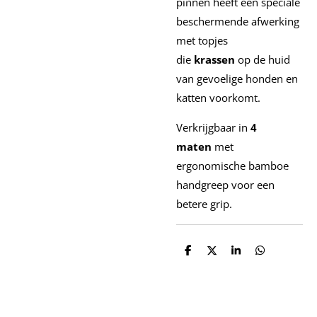
pinnen heeft een speciale
beschermende afwerking
met topjes
die
krassen
op de huid
van gevoelige honden en
katten voorkomt.
Verkrijgbaar in
4
maten
met
ergonomische bamboe
handgreep voor een
betere grip.
D
D
S
D
e
e
h
e
l
e
a
l
e
l
r
e
n
e
n