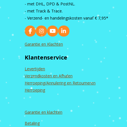
- met DHL, DPD & PostNL.
- met Track & Trace.
- Verzend- en handelingskosten vanaf
€ 7,95*
F
I
Y
L
a
n
o
i
c
s
u
n
Garantie en Klachten
e
t
T
k
b
a
u
e
Klantenservice
o
g
b
d
o
r
e
I
k
a
n
Levertijden
m
Verzendkosten en Afhalen
Herroeping/Annulering en Retourneren
Herroeping
Garantie en
klachten
Betaling