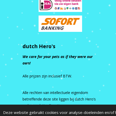
dutch Hero's
We care for your pets as if they were our
own!
Alle prijzen zijn inclusief BTW.
Alle rechten van intellectuele eigendom
betreffende deze site liggen bij dutch Hero’s
en haar relaties/licentiegevers.
Deze website gebruikt cookies voor analyse-doeleinden en/of h
© 2015 - 2026 dutch Hero's