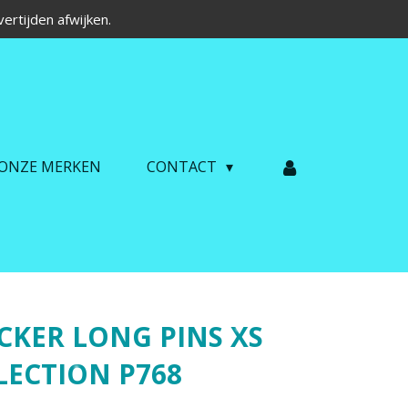
ertijden afwijken.
ONZE MERKEN
CONTACT
ICKER LONG PINS XS
LECTION P768