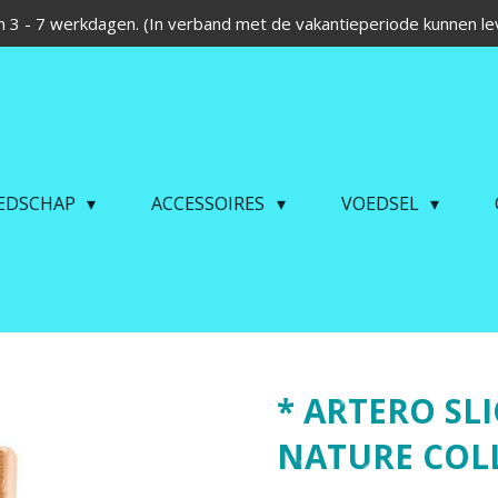
 3 - 7 werkdagen. (In verband met de vakantieperiode kunnen lev
EDSCHAP
ACCESSOIRES
VOEDSEL
* ARTERO SL
NATURE COL