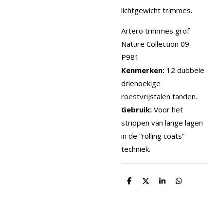
lichtgewicht trimmes.
Artero trimmes grof
Nature Collection 09 –
P981
Kenmerken:
12 dubbele
driehoekige
roestvrijstalen tanden.
Gebruik:
Voor het
strippen van lange lagen
in de “rolling coats”
techniek.
D
D
S
D
e
e
h
e
l
e
a
l
e
l
r
e
n
e
n