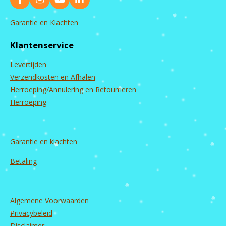
F
I
Y
L
a
n
o
i
c
s
u
n
Garantie en Klachten
e
t
T
k
b
a
u
e
Klantenservice
o
g
b
d
o
r
e
I
Levertijden
k
a
n
m
Verzendkosten en Afhalen
Herroeping/Annulering en Retourneren
Herroeping
Garantie en
klachten
Betaling
Algemene Voorwaarden
Privacybeleid
Disclaimer