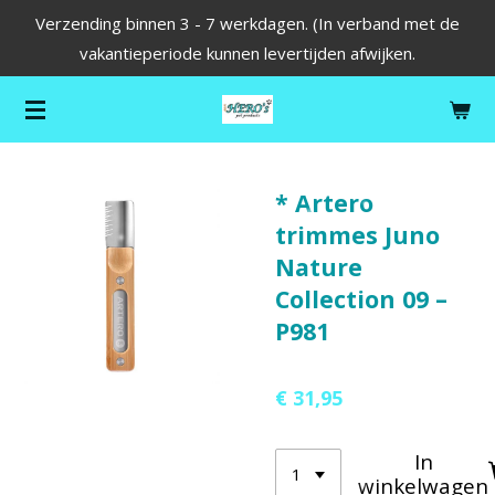
Verzending binnen 3 - 7 werkdagen. (In verband met de
Ga
vakantieperiode kunnen levertijden afwijken.
direct
naar
de
hoofdinhoud
* Artero
trimmes Juno
Nature
Collection 09 –
P981
€ 31,95
In
winkelwagen