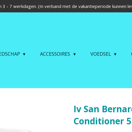
 3 - 7 werkdagen. (In verband met de vakantieperiode kunnen lev
EDSCHAP
ACCESSOIRES
VOEDSEL
Iv San Berna
Conditioner 5 