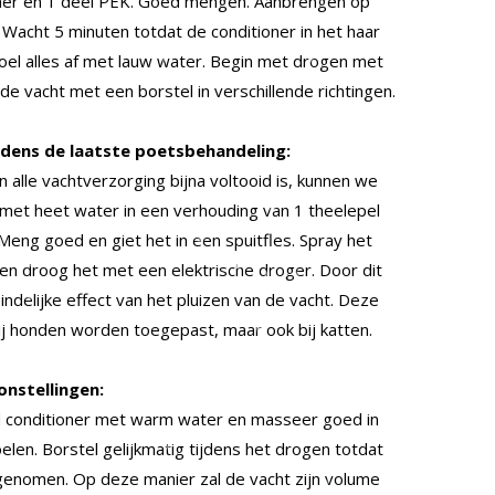
ioner en 1 deel PEK. Goed mengen. Aanbrengen op
Wacht 5 minuten totdat de conditioner in het haar
oel alles af met lauw water. Begin met drogen met
de vacht met een borstel in verschillende richtingen.
tijdens de laatste poetsbehandeling:
 alle vachtverzorging bijna voltooid is, kunnen we
et heet water in een verhouding van 1 theelepel
eng goed en giet het in een spuitfles. Spray het
en droog het met een elektrische droger. Door dit
ndelijke effect van het pluizen van de vacht. Deze
bij honden worden toegepast, maar ook bij katten.
onstellingen:
d conditioner met warm water en masseer goed in
len. Borstel gelijkmatig tijdens het drogen totdat
pgenomen. Op deze manier zal de vacht zijn volume