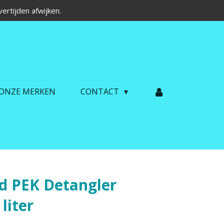
ertijden afwijken.
ONZE MERKEN
CONTACT
rd PEK Detangler
liter