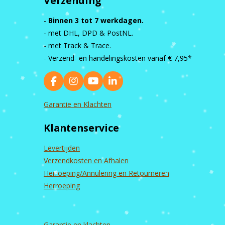
Verzending
-
Binnen 3 tot 7 werkdagen.
- met DHL, DPD & PostNL.
- met Track & Trace.
- Verzend- en handelingskosten vanaf
€ 7,95*
F
I
Y
L
a
n
o
i
c
s
u
n
Garantie en Klachten
e
t
T
k
b
a
u
e
Klantenservice
o
g
b
d
o
r
e
I
k
a
n
Levertijden
m
Verzendkosten en Afhalen
Herroeping/Annulering en Retourneren
Herroeping
Garantie en
klachten