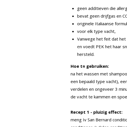
geen additieven die aller
bevat geen drijfgas en C
originele Italiaanse formul
voor elk type vacht,
Vanwege het feit dat het
en voedt PEK het haar sne
hersteld.
Hoe te gebruiken:
na het wassen met shampoo (
een bepaald type vacht), ee
verdelen en ongeveer 3 minu
de vacht te kammen en spoel
Recept 1 - pluizig effect:
meng Iv San Bernard condit