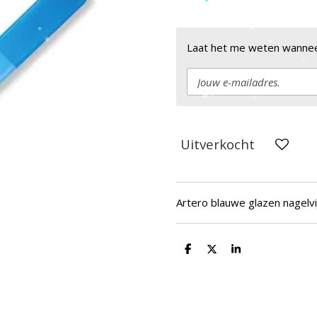
Laat het me weten wanneer
Uitverkocht
Artero blauwe glazen nagelvi
D
D
S
e
e
h
l
e
a
e
l
r
n
e