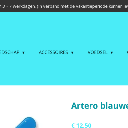
 3 - 7 werkdagen. (In verband met de vakantieperiode kunnen lev
EDSCHAP
ACCESSOIRES
VOEDSEL
Artero blauwe
€ 12,50