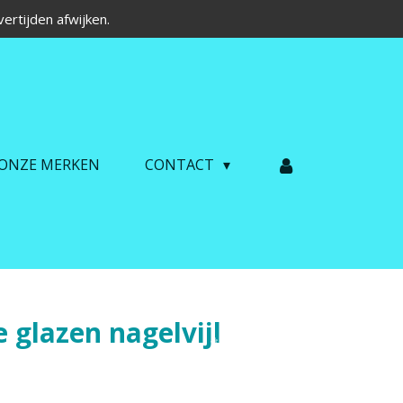
ertijden afwijken.
ONZE MERKEN
CONTACT
 glazen nagelvijl