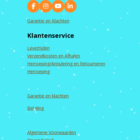
F
I
Y
L
a
n
o
i
c
s
u
n
Garantie en Klachten
e
t
T
k
b
a
u
e
Klantenservice
o
g
b
d
o
r
e
I
k
a
n
Levertijden
m
Verzendkosten en Afhalen
Herroeping/Annulering en Retourneren
Herroeping
Garantie en
klachten
Betaling
Algemene Voorwaarden