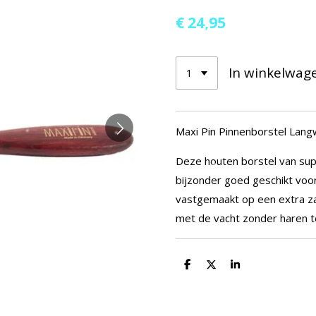
€ 24,95
In winkelwag
Maxi Pin Pinnenborstel Lang
Deze houten borstel van supe
bijzonder goed geschikt voor
vastgemaakt op een extra z
met de vacht zonder haren t
D
D
S
e
e
h
l
e
a
e
l
r
n
e