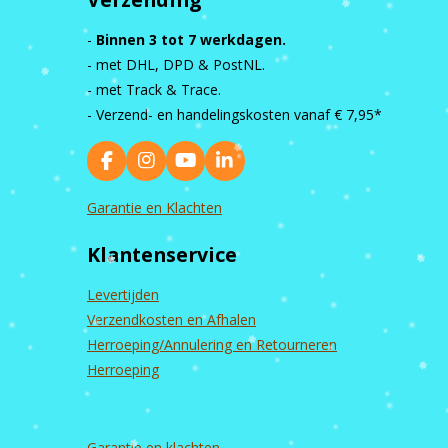
-
Binnen 3 tot 7 werkdagen.
- met DHL, DPD & PostNL.
- met Track & Trace.
- Verzend- en handelingskosten vanaf
€ 7,95*
F
I
Y
L
a
n
o
i
c
s
u
n
Garantie en Klachten
e
t
T
k
b
a
u
e
Klantenservice
o
g
b
d
o
r
e
I
k
a
n
Levertijden
m
Verzendkosten en Afhalen
Herroeping/Annulering en Retourneren
Herroeping
Garantie en
klachten