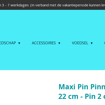
 3 - 7 werkdagen. (In verband met de vakantieperiode kunnen lev
EDSCHAP
ACCESSOIRES
VOEDSEL
Maxi Pin Pin
22 cm - Pin 2