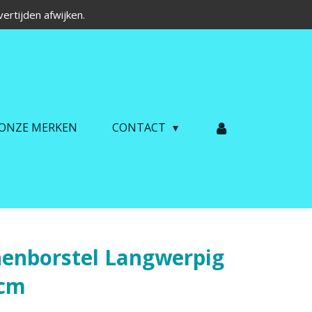
ertijden afwijken.
ONZE MERKEN
CONTACT
nenborstel Langwerpig
 cm