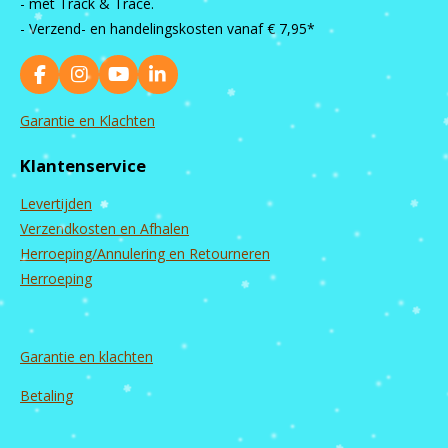
- met Track & Trace.
- Verzend- en handelingskosten vanaf
€ 7,95*
F
I
Y
L
a
n
o
i
c
s
u
n
Garantie en Klachten
e
t
T
k
b
a
u
e
Klantenservice
o
g
b
d
o
r
e
I
Levertijden
k
a
n
m
Verzendkosten en Afhalen
Herroeping/Annulering en Retourneren
Herroeping
Garantie en
klachten
Betaling