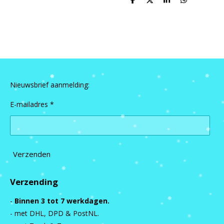
D
D
S
D
e
e
h
e
l
e
a
l
e
l
r
e
n
e
n
Nieuwsbrief aanmelding:
E-mailadres *
Verzenden
Verzending
-
Binnen 3 tot 7 werkdagen.
- met DHL, DPD & PostNL.