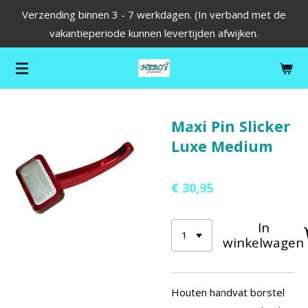
Verzending binnen 3 - 7 werkdagen. (In verband met de
Ga
vakantieperiode kunnen levertijden afwijken.
direct
naar
de
hoofdinhoud
Maxi Pin Slicker
Luxe Medium
€ 30,95
In
winkelwagen
Houten handvat borstel