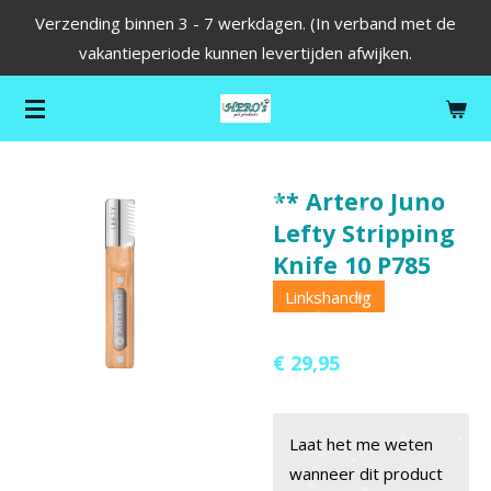
Verzending binnen 3 - 7 werkdagen. (In verband met de
Ga
vakantieperiode kunnen levertijden afwijken.
direct
naar
de
hoofdinhoud
** Artero Juno
Lefty Stripping
Knife 10 P785
Linkshandig
€ 29,95
Laat het me weten
wanneer dit product