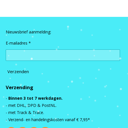
n
e
n
Nieuwsbrief aanmelding:
E-mailadres *
Verzenden
Verzending
-
Binnen 3 tot 7 werkdagen.
- met DHL, DPD & PostNL.
- met Track & Trace.
- Verzend- en handelingskosten vanaf
€ 7,95*