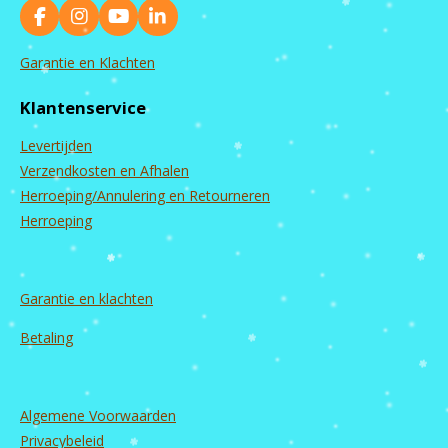
F
I
Y
L
a
n
o
i
c
s
u
n
Garantie en Klachten
e
t
T
k
b
a
u
e
Klantenservice
o
g
b
d
o
r
e
I
Levertijden
k
a
n
m
Verzendkosten en Afhalen
Herroeping/Annulering en Retourneren
Herroeping
Garantie en
klachten
Betaling
Algemene Voorwaarden
Privacybeleid