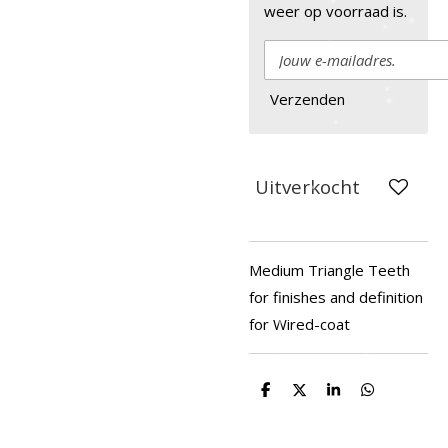
weer op voorraad is.
Verzenden
Uitverkocht
Medium Triangle Teeth
for finishes and definition
for Wired-coat
D
D
S
D
e
e
h
e
l
e
a
l
e
l
r
e