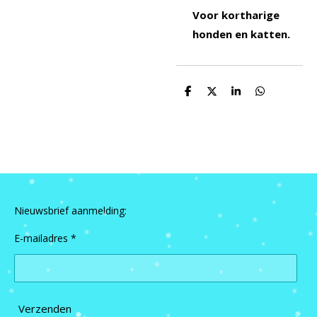
Voor kortharige
honden en katten.
D
D
S
D
e
e
h
e
l
e
a
l
e
l
r
e
n
e
n
Nieuwsbrief aanmelding:
E-mailadres *
Verzenden