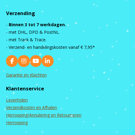
Verzending
-
Binnen 3 tot 7 werkdagen.
- met DHL, DPD & PostNL.
- met Track & Trace.
- Verzend- en handelingskosten vanaf
€ 7,95*
F
I
Y
L
a
n
o
i
c
s
u
n
Garantie en Klachten
e
t
T
k
b
a
u
e
Klantenservice
o
g
b
d
o
r
e
I
Levertijden
k
a
n
m
Verzendkosten en Afhalen
Herroeping/Annulering en Retourneren
Herroeping