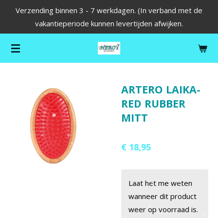
Verzending binnen 3 - 7 werkdagen. (In verband met de
Ga
vakantieperiode kunnen levertijden afwijken.
direct
naar
de
hoofdinhoud
ARTERO LAIKA-
RED RUBBER
MITT
€ 18,95
Laat het me weten
wanneer dit product
weer op voorraad is.