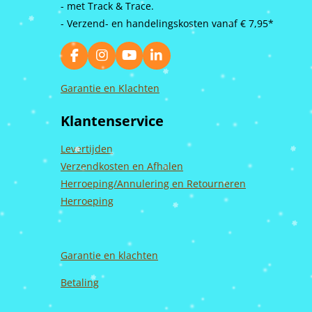
- met Track & Trace.
- Verzend- en handelingskosten vanaf
€ 7,95*
F
I
Y
L
a
n
o
i
c
s
u
n
Garantie en Klachten
e
t
T
k
b
a
u
e
Klantenservice
o
g
b
d
o
r
e
I
k
a
n
Levertijden
m
Verzendkosten en Afhalen
Herroeping/Annulering en Retourneren
Herroeping
Garantie en
klachten
Betaling