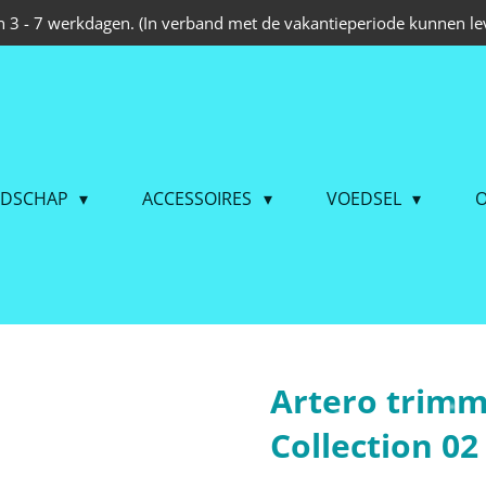
 3 - 7 werkdagen. (In verband met de vakantieperiode kunnen lev
EDSCHAP
ACCESSOIRES
VOEDSEL
O
Artero trimm
Collection 02