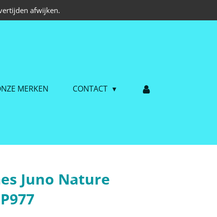
ertijden afwijken.
NZE MERKEN
CONTACT
es Juno Nature
 P977