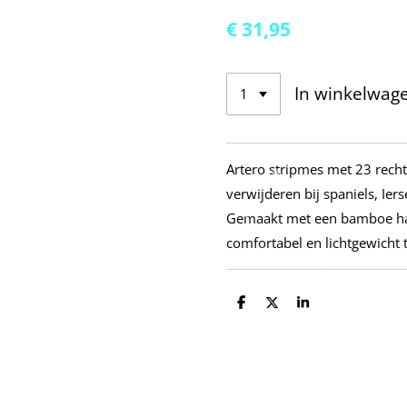
€ 31,95
In winkelwag
Artero stripmes met 23 recht
verwijderen bij spaniels, Ier
Gemaakt met een bamboe hand
comfortabel en lichtgewicht
D
D
S
e
e
h
l
e
a
e
l
r
n
e