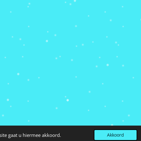
site gaat u hiermee akkoord.
Akkoord