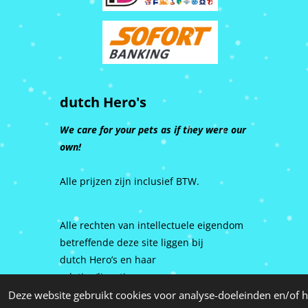
dutch Hero's
We care for your pets as if they were our
own!
Alle prijzen zijn inclusief BTW.
Alle rechten van intellectuele eigendom
betreffende deze site liggen bij
dutch Hero’s en haar
relaties/licentiegevers.
Deze website gebruikt cookies voor analyse-doeleinden en/of h
© 2015 - 2026 dutch Hero's