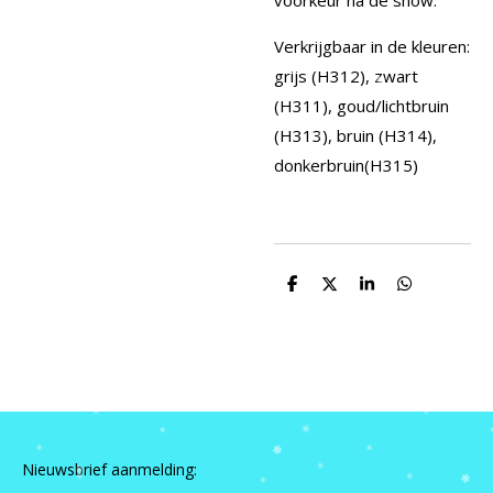
Verkrijgbaar in de kleuren:
grijs (H312), zwart
(H311), goud/lichtbruin
(H313), bruin (H314),
donkerbruin(H315)
D
D
S
D
e
e
h
e
l
e
a
l
e
l
r
e
n
e
n
Nieuwsbrief aanmelding: