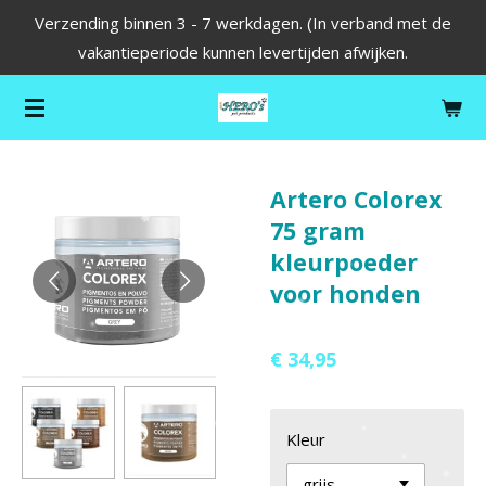
Verzending binnen 3 - 7 werkdagen. (In verband met de
Ga
vakantieperiode kunnen levertijden afwijken.
direct
naar
de
hoofdinhoud
Artero Colorex
75 gram
kleurpoeder
voor honden
€ 34,95
Kleur