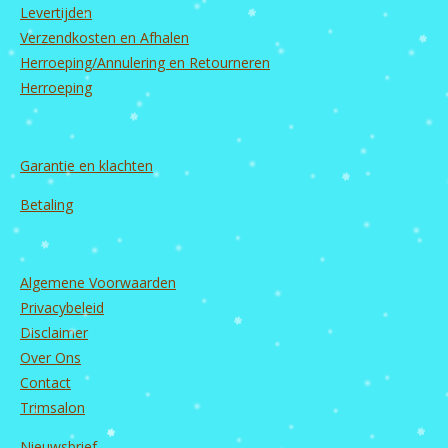
Levertijden
k
a
n
m
Verzendkosten en Afhalen
Herroeping/Annulering en Retourneren
Herroeping
Garantie en
klachten
Betaling
Algemene Voorwaarden
Privacybeleid
Disclaimer
Over Ons
Contact
Trimsalon
Nieuwsbrief