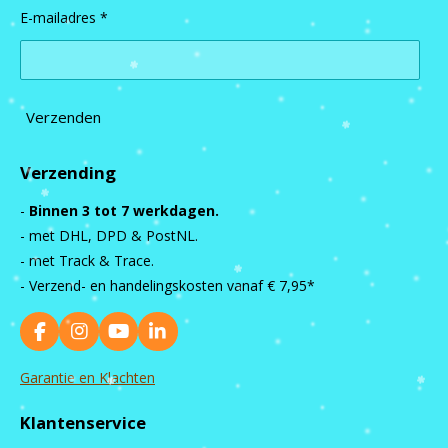
E-mailadres *
Verzenden
Verzending
-
Binnen 3 tot 7 werkdagen.
- met DHL, DPD & PostNL.
- met Track & Trace.
- Verzend- en handelingskosten vanaf
€ 7,95*
F
I
Y
L
a
n
o
i
c
s
u
n
Garantie en Klachten
e
t
T
k
b
a
u
e
Klantenservice
o
g
b
d
o
r
e
I