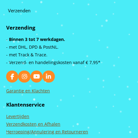
Verzenden
Verzending
-
Binnen 3 tot 7 werkdagen.
- met DHL, DPD & PostNL.
- met Track & Trace.
- Verzend- en handelingskosten vanaf
€ 7,95*
F
I
Y
L
a
n
o
i
c
s
u
n
Garantie en Klachten
e
t
T
k
b
a
u
e
Klantenservice
o
g
b
d
o
r
e
I
Levertijden
k
a
n
m
Verzendkosten en Afhalen
Herroeping/Annulering en Retourneren