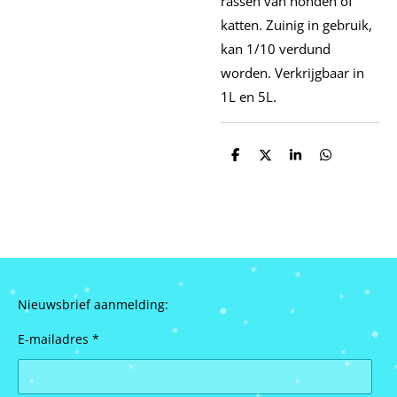
rassen van honden of
katten. Zuinig in gebruik,
kan 1/10 verdund
worden. Verkrijgbaar in
1L en 5L.
D
D
S
D
e
e
h
e
l
e
a
l
e
l
r
e
n
e
n
Nieuwsbrief aanmelding:
E-mailadres *