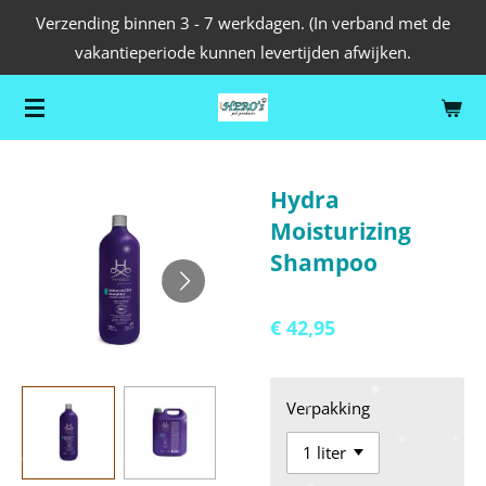
Verzending binnen 3 - 7 werkdagen. (In verband met de
Ga
vakantieperiode kunnen levertijden afwijken.
direct
naar
de
hoofdinhoud
Hydra
Moisturizing
Shampoo
€ 42,95
Verpakking