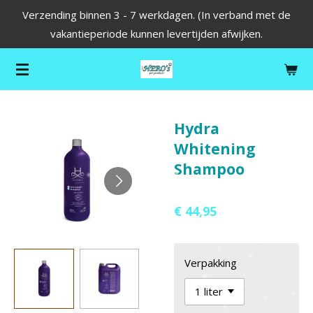
Verzending binnen 3 - 7 werkdagen. (In verband met de
Ga
vakantieperiode kunnen levertijden afwijken.
direct
naar
de
hoofdinhoud
Hydra
Whitening
Shampoo
€ 44,95
Verpakking