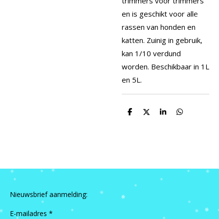
trimmers voor trimmers
en is geschikt voor alle
rassen van honden en
katten. Zuinig in gebruik,
kan 1/10 verdund
worden. Beschikbaar in 1L
en 5L.
D
D
S
D
e
e
h
e
l
e
a
l
e
l
r
e
n
e
n
Nieuwsbrief aanmelding:
E-mailadres *