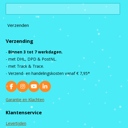
Verzenden
Verzending
-
Binnen 3 tot 7 werkdagen.
- met DHL, DPD & PostNL.
- met Track & Trace.
- Verzend- en handelingskosten vanaf
€ 7,95*
F
I
Y
L
a
n
o
i
c
s
u
n
Garantie en Klachten
e
t
T
k
b
a
u
e
Klantenservice
o
g
b
d
o
r
e
I
Levertijden
k
a
n