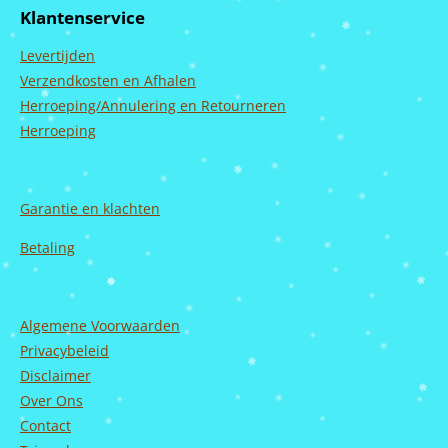
b
a
u
e
Klantenservice
o
g
b
d
o
r
e
I
Levertijden
k
a
n
m
Verzendkosten en Afhalen
Herroeping/Annulering en Retourneren
Herroeping
Garantie en
klachten
Betaling
Algemene Voorwaarden
Privacybeleid
Disclaimer
Over Ons
Contact