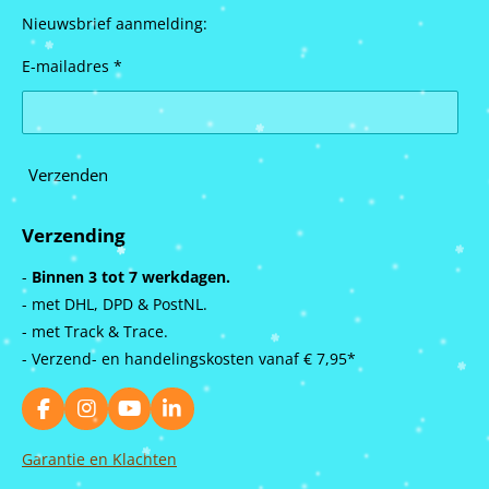
Nieuwsbrief aanmelding:
E-mailadres *
Verzenden
Verzending
-
Binnen 3 tot 7 werkdagen.
- met DHL, DPD & PostNL.
- met Track & Trace.
- Verzend- en handelingskosten vanaf
€ 7,95*
F
I
Y
L
a
n
o
i
c
s
u
n
Garantie en Klachten
e
t
T
k