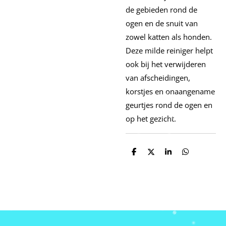
de gebieden rond de
ogen en de snuit van
zowel katten als honden.
Deze milde reiniger helpt
ook bij het verwijderen
van afscheidingen,
korstjes en onaangename
geurtjes rond de ogen en
op het gezicht.
D
D
S
D
e
e
h
e
l
e
a
l
e
l
r
e
n
e
n